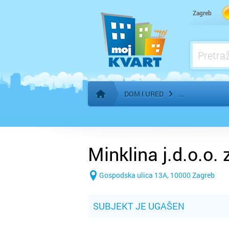
Kuhinje - izrada po mjeri
Zagreb
Kupaonice, Keramika, Sanitarije - prodaja
Kupaonice, Keramika, Sanitarije - ugradnj
Madraci - proizvodnja, prodaja
DOM I URED
Početna stranica
Minklina j.d.o.o.
Gospodska ulica 13A, 10000 Zagreb
SUBJEKT JE UGAŠEN