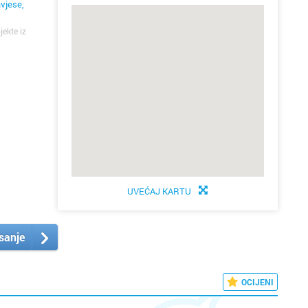
avjese,
jekte iz
UVEĆAJ KARTU
isanje
OCIJENI