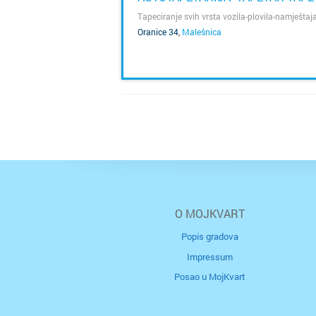
Tapeciranje svih vrsta vozila-plovila-namještaj
Oranice 34
,
Malešnica
SAZNAJ VIŠE
O MOJKVART
Popis gradova
Impressum
Posao u MojKvart