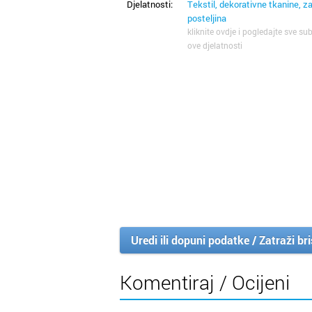
Djelatnosti:
Tekstil, dekorativne tkanine, z
posteljina
kliknite ovdje i pogledajte sve sub
ove djelatnosti
Uredi ili dopuni podatke / Zatraži br
Komentiraj / Ocijeni