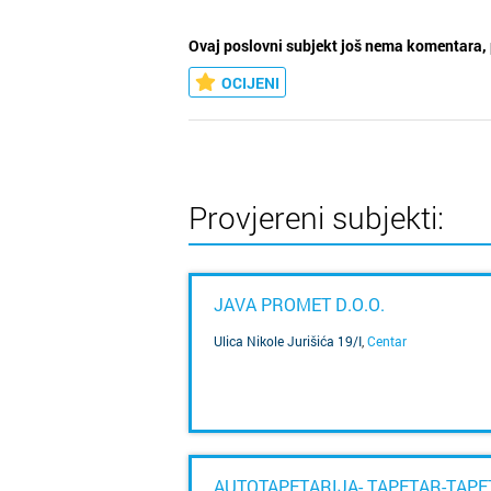
Ovaj poslovni subjekt još nema komentara, 
OCIJENI
Provjereni subjekti:
JAVA PROMET D.O.O.
Ulica Nikole Jurišića 19/I
,
Centar
SAZNAJ VIŠE
AUTOTAPETARIJA- TAPETAR-TAPET