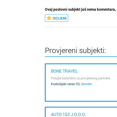
Ovaj poslovni subjekt još nema komentara, 
OCIJENI
Provjereni subjekti:
BONE TRAVEL
Putujte bezbrižno uz provjerenog partnera.
Kustošijski venec 53
,
Sesvete
SAZNAJ VIŠE
AUTO 153 J.D.O.O.