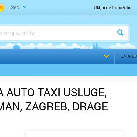
Žig, Pečat, Štambilj, Graviranje
Uključite firmu/obrt
20°C
Odaberi g
ZAGREB
 AUTO TAXI USLUGE,
MAN, ZAGREB, DRAGE