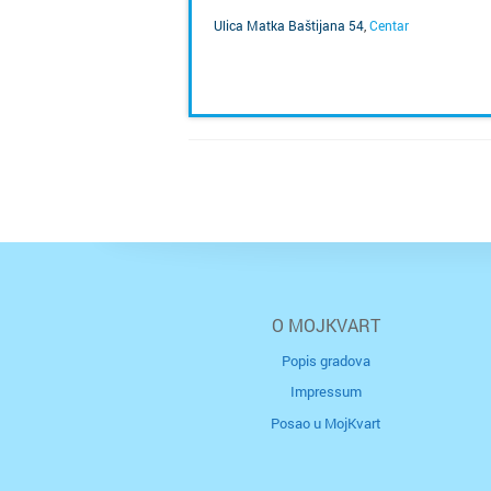
Ulica Matka Baštijana 54
,
Centar
SAZNAJ VIŠE
O MOJKVART
Popis gradova
Impressum
Posao u MojKvart