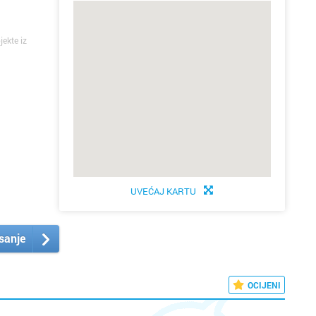
jekte iz
UVEĆAJ KARTU
isanje
OCIJENI