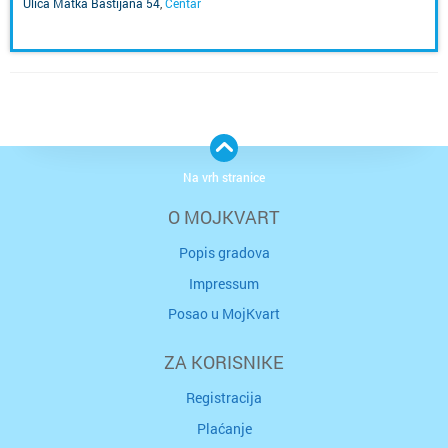
Ulica Matka Baštijana 54
,
Centar
Na vrh stranice
O MOJKVART
Popis gradova
Impressum
Posao u MojKvart
ZA KORISNIKE
Registracija
Plaćanje