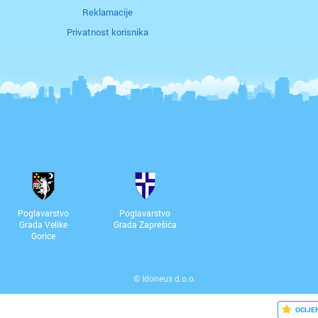
Reklamacije
Privatnost korisnika
Poglavarstvo
Poglavarstvo
Grada Velike
Grada Zaprešića
Gorice
©
Idoneus d.o.o.
OCIJE