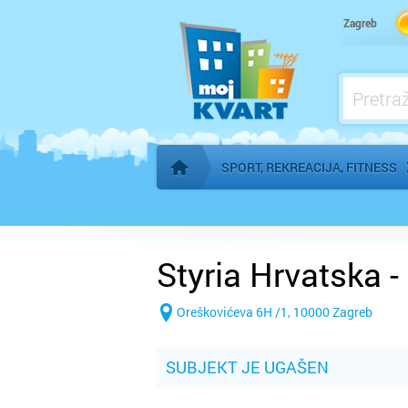
Zagreb
SPORT, REKREACIJA, FITNESS
Početna stranica
Styria Hrvatska - 
Oreškovićeva 6H /1, 10000 Zagreb
SUBJEKT JE UGAŠEN