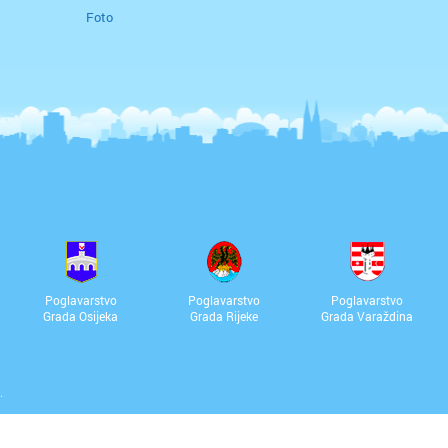
Foto
Poglavarstvo
Poglavarstvo
Poglavarstvo
Grada Osijeka
Grada Rijeke
Grada Varaždina
.