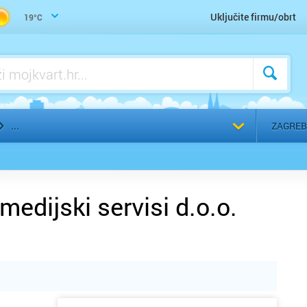
Pustolovni turizam, seoski turizam, zdrastveni turizam, lovni turizam
Yoga, Pilates, Aerobik, Ples
Uključite firmu/obrt
19°C
Odaberi g
ZAGREB
medijski servisi d.o.o.