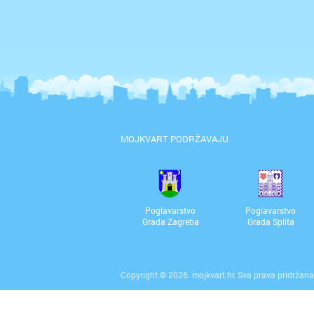
MOJKVART PODRŽAVAJU
Poglavarstvo
Poglavarstvo
Grada Zagreba
Grada Splita
Copyright © 2026. mojkvart.hr. Sva prava pridržana