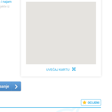
s i najam
jekte iz
UVEĆAJ KARTU
isanje
OCIJENI