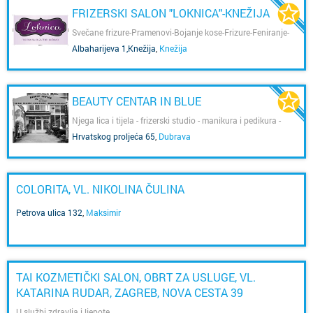
FRIZERSKI SALON "LOKNICA"-KNEŽIJA
Svečane frizure-Pramenovi-Bojanje kose-Frizure-Feniranje-
Šminkanje-Ugradnja umjetnih noktiju-Frizer za žene Knežija-
Albaharijeva 1,Knežija
,
Knežija
Frizerski salon knežija-Pletenice-Trajni lak-Geliranje-
Manikura-Žensko šišanje-Balayage pramenovi-Bojanje
izrasta-Minival-Njega kose-Blajhanje kose-Masaža vlasišta-
Knežija
BEAUTY CENTAR IN BLUE
Njega lica i tijela - frizerski studio - manikura i pedikura -
solarij - masaže
Hrvatskog proljeća 65
,
Dubrava
COLORITA, VL. NIKOLINA ČULINA
Petrova ulica 132
,
Maksimir
TAI KOZMETIČKI SALON, OBRT ZA USLUGE, VL.
KATARINA RUDAR, ZAGREB, NOVA CESTA 39
U službi zdravlja i ljepote