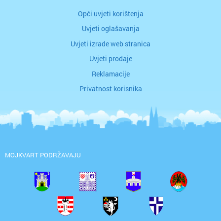
Opći uvjeti korištenja
Uvjeti oglašavanja
Uvjeti izrade web stranica
Uvjeti prodaje
Reklamacije
Privatnost korisnika
MOJKVART PODRŽAVAJU