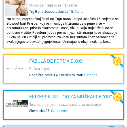
Studio za njegu kose i feniranje
Trg Bana Josipa Jelačića 15
,
Centar
Na samoj zagrebačkoj špici, na Trgu bana Josipa Jelačića 15 smjestio se
Blowout bar! Prvi bar koji osim usluge friziranja daje puno više –
personalizirani pristup svakom tipu kose, frizuru koja traje i želju da se
ponovno vratite! Posebnu ljubav prema njezi i stiliziranju kose iskazao je
KEVIN.MURPHY čiji su proizvodi za kosu bez sulfata i bez parabena te
svaki njegov proizvod njeguje kosu. Uzimajući u obzir svaki tip kose,
svaku problematiku vlasišta kao i vaš individualni stil, kreiramo i
oblikujemo frizuru koja ima postojanost i željeni oblik sve do idućeg pranja
kose. Svaki klijent ima vlastite potrebe i svaki tip kose ima svoje posebne
zahtjeve. Zato KEVIN.MURPHY tretmani nisu luksuz nego potreba koja će
FABULA DE FORMA D.O.O.
vam pružiti nezaboravan doživljaj i garantirani rezultat. Blowout tim će
individualnim pristupom napraviti stručnu dijagnozu svakoj klijentici i
Priča o ljepoti
pružiti najprikladniju uslugu njege kose. Zapratite nas na Instagram profilu
Radnička cesta 1A / Business Park
,
Borongaj
za sve novosti i galeriju radova ili posjetite našu web stranicu. Naručiti se
možete i online klikom na link.
FRIZERSKI STUDIO ZA MUŠKARCE ''ON''
Šišanje, brijanje i masaža vlasišta za muškarce
Slovenska 26
,
Črnomerec