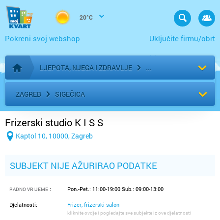
20°C
Pokreni svoj webshop
Uključite firmu/obrt
LJEPOTA, NJEGA I ZDRAVLJE
Početna stranica
ZAGREB
SIGEČICA
Frizerski studio K I S S
Kaptol 10, 10000, Zagreb
SUBJEKT NIJE AŽURIRAO PODATKE
:
Pon.-Pet.: 11:00-19:00 Sub.: 09:00-13:00
RADNO VRIJEME
Djelatnosti:
Frizer, frizerski salon
kliknite ovdje i pogledajte sve subjekte iz ove djelatnosti