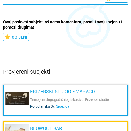
Ovaj poslovni subjekt još nema komentara, pošalji svoju ocjenu i
pomozi drugima!
OCIJENI
Provjereni subjekti:
FRIZERSKI STUDIO SMARAGD
Temeljem dugogodišnjeg iskustva, Frizerski studio
SMARAGD nudi visokoprofesionalnu uslugu u njezi kose.
Korčulanska 3c
,
Sigečica
BLOWOUT BAR