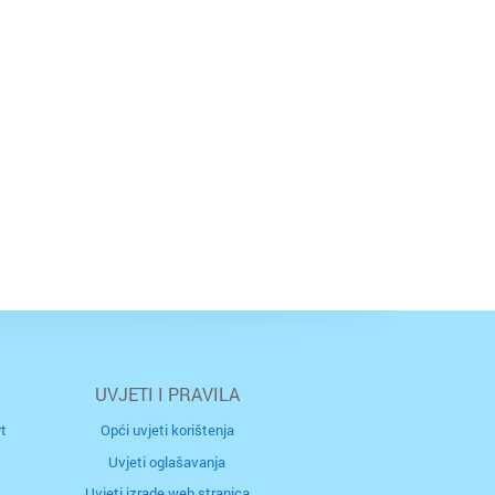
UVJETI I PRAVILA
t
Opći uvjeti korištenja
Uvjeti oglašavanja
Uvjeti izrade web stranica