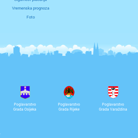
Vremenska prognoza
Foto
Poglavarstvo
Poglavarstvo
Poglavarstvo
Grada Osijeka
Grada Rijeke
Grada Varaždina
.