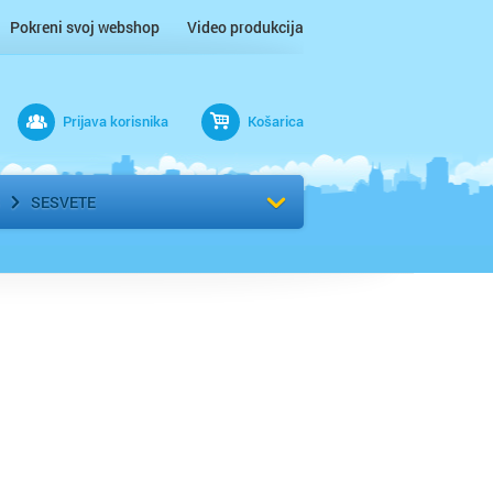
Pokreni svoj webshop
Video produkcija
Prijava korisnika
Košarica
rad
Odaberi kvart
SESVETE