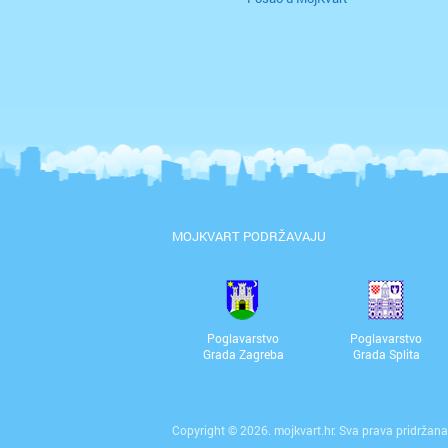
MOJKVART PODRŽAVAJU
Poglavarstvo
Poglavarstvo
Grada Zagreba
Grada Splita
Copyright © 2026. mojkvart.hr. Sva prava pridržana