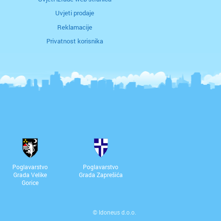
Uvjeti prodaje
Reklamacije
Privatnost korisnika
Poglavarstvo
Poglavarstvo
Grada Velike
Grada Zaprešića
Gorice
©
Idoneus d.o.o.