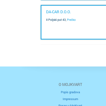
DA-CAR D.O.O.
II Poljski put 43
,
Prečko
SAZNAJ VIŠE
O MOJKVART
Popis gradova
Impressum
Posao u MojKvart