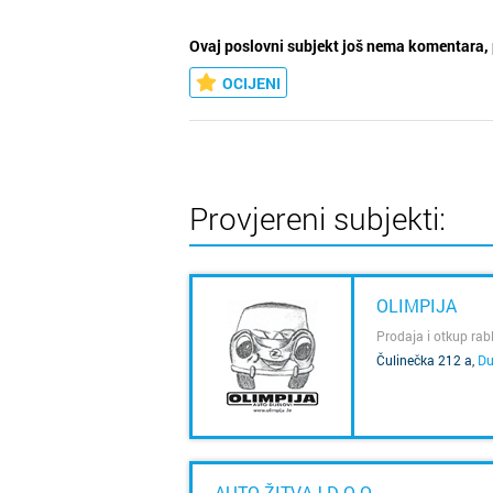
Ovaj poslovni subjekt još nema komentara, 
OCIJENI
Provjereni subjekti:
OLIMPIJA
Prodaja i otkup rabl
Čulinečka 212 a
,
Du
SAZNAJ VIŠE
AUTO ŽITVAJ D.O.O.