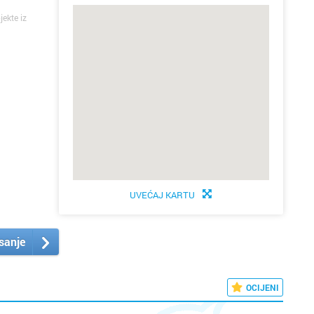
jekte iz
UVEĆAJ KARTU
isanje
OCIJENI