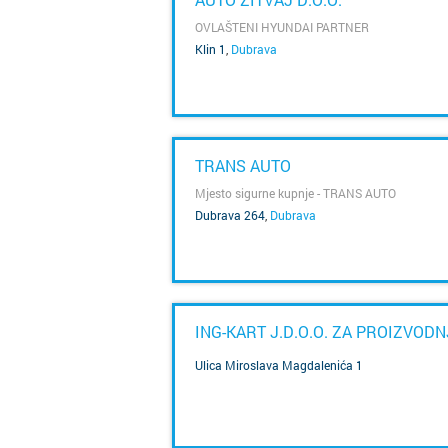
OVLAŠTENI HYUNDAI PARTNER
Klin 1
,
Dubrava
SAZNAJ VIŠE
TRANS AUTO
Mjesto sigurne kupnje - TRANS AUTO
Dubrava 264
,
Dubrava
SAZNAJ VIŠE
ING-KART J.D.O.O. ZA PROIZVOD
Ulica Miroslava Magdalenića 1
SAZNAJ VIŠE