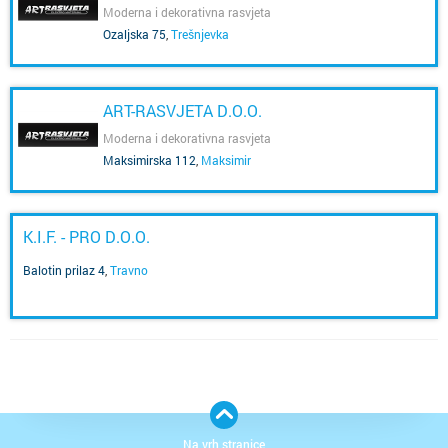
Moderna i dekorativna rasvjeta
Ozaljska 75
,
Trešnjevka
ART-RASVJETA D.O.O.
Moderna i dekorativna rasvjeta
Maksimirska 112
,
Maksimir
K.I.F. - PRO D.O.O.
Balotin prilaz 4
,
Travno
Na vrh stranice