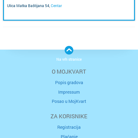
Ulica Matka Baštijana 54
,
Centar
Na vrh stranice
O MOJKVART
Popis gradova
Impressum
Posao u MojKvart
ZA KORISNIKE
Registracija
Plaćanje