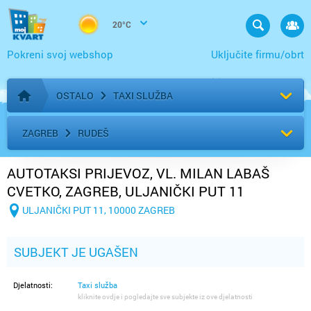
20°C
Pokreni svoj webshop
Uključite firmu/obrt
OSTALO
TAXI SLUŽBA
Početna stranica
ZAGREB
RUDEŠ
AUTOTAKSI PRIJEVOZ, VL. MILAN LABAŠ
CVETKO, ZAGREB, ULJANIČKI PUT 11
ULJANIČKI PUT 11, 10000 ZAGREB
SUBJEKT JE UGAŠEN
Djelatnosti:
Taxi služba
kliknite ovdje i pogledajte sve subjekte iz ove djelatnosti