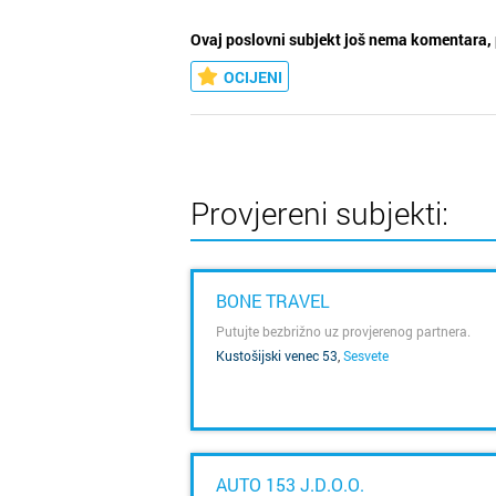
Ovaj poslovni subjekt još nema komentara, 
OCIJENI
Provjereni subjekti:
BONE TRAVEL
Putujte bezbrižno uz provjerenog partnera.
Kustošijski venec 53
,
Sesvete
SAZNAJ VIŠE
AUTO 153 J.D.O.O.