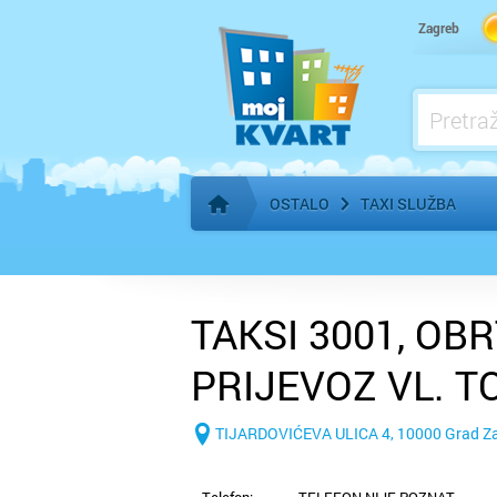
Pogrebne usluge
Zagreb
OSTALO
TAXI SLUŽBA
Početna stranica
TAKSI 3001, OB
PRIJEVOZ VL. T
ZAGREB, TIJARD
TIJARDOVIĆEVA ULICA 4, 10000 Grad Z
Telefon:
TELEFON NIJE POZNAT