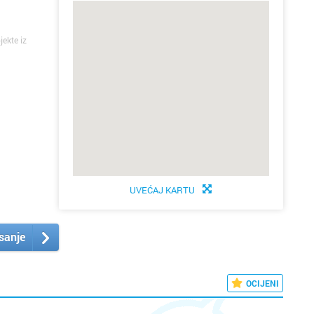
jekte iz
UVEĆAJ KARTU
isanje
OCIJENI