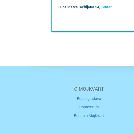
Ulica Matka Baštijana 54
,
Centar
SAZNAJ VIŠE
O MOJKVART
Popis gradova
Impressum
Posao u MojKvart