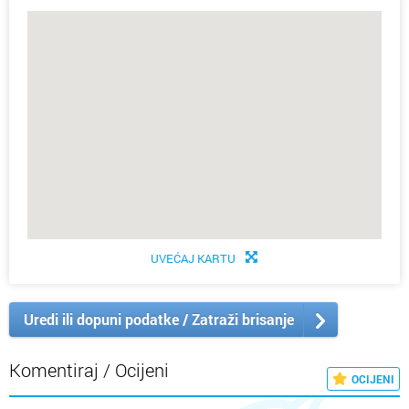
UVEĆAJ KARTU
Uredi ili dopuni podatke / Zatraži brisanje
Komentiraj / Ocijeni
OCIJENI