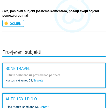
Ovaj poslovni subjekt još nema komentara, pošalji svoju ocjenu i
pomozi drugima!
OCIJENI
Provjereni subjekti:
BONE TRAVEL
Putujte bezbrižno uz provjerenog partnera.
Kustošijski venec 53
,
Sesvete
AUTO 153 J.D.O.O.
Ulica Matka Baštijana 54
,
Centar