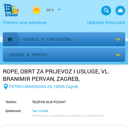
20°C
Pokreni svoj webshop
Uključite firmu/obrt
OSTALO
TAXI SLUŽBA
Početna stranica
ZAGREB
PREČKO
ROPE, OBRT ZA PRIJEVOZ I USLUGE, VL.
BRANIMIR PERVAN, ZAGREB,
PETROVARADINSKA 26
PETROVARADINSKA 26, 10000 Zagreb
Telefon:
TELEFON NIJE POZNAT
Djelatnosti:
Taxi služba
kliknite ovdje i pogledajte sve subjekte iz ove djelatnosti