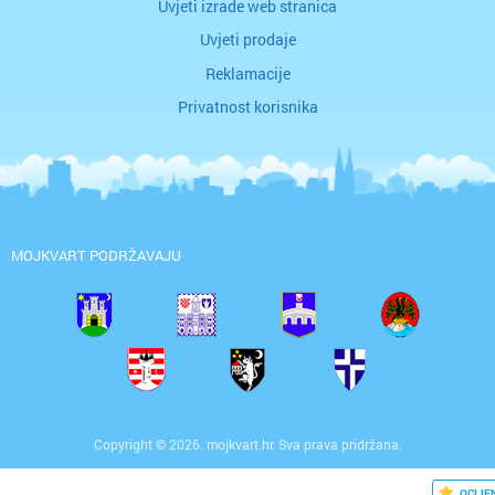
Uvjeti izrade web stranica
Uvjeti prodaje
Reklamacije
Privatnost korisnika
MOJKVART PODRŽAVAJU
Copyright © 2026. mojkvart.hr. Sva prava pridržana.
OCIJE