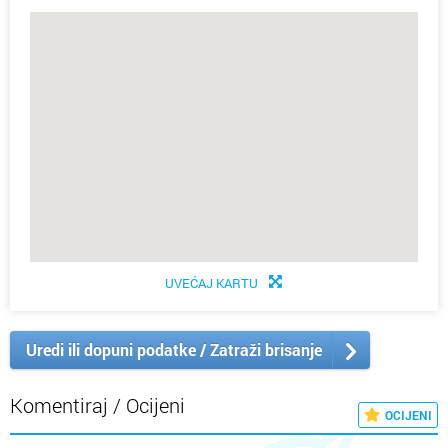
UVEĆAJ KARTU
Uredi ili dopuni podatke / Zatraži brisanje
Komentiraj / Ocijeni
OCIJENI