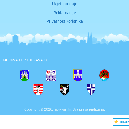
Uvjeti prodaje
Reklamacije
Privatnost korisnika
MOJKVART PODRŽAVAJU
Copyright © 2026. mojkvart.hr. Sva prava pridržana.
OCIJE