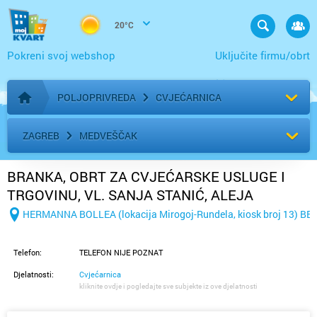
20°C
Pokreni svoj webshop
Uključite firmu/obrt
POLJOPRIVREDA
CVJEĆARNICA
Početna stranica
ZAGREB
MEDVEŠČAK
BRANKA, OBRT ZA CVJEĆARSKE USLUGE I
TRGOVINU, VL. SANJA STANIĆ, ALEJA
HERMANNA BOLLEA BB (lokacija Mirogoj-
HERMANNA BOLLEA (lokacija Mirogoj-Rundela, kiosk broj 13) B
Rundela, kiosk broj 13)
Telefon:
TELEFON NIJE POZNAT
Djelatnosti:
Cvjećarnica
kliknite ovdje i pogledajte sve subjekte iz ove djelatnosti