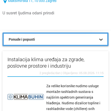
Maksimirska 11, 10 000 Zagreb
U susret ljudima odani prirodi
Ponude i popusti
Instalacija klima uređaja za zgrade,
poslovne prostore i industriju
2 pregleda/dan | Objavljeno: 05.08.2026. 11:15
Za velike korisnike nudimo usluge
montaže rashladnih sustava s
najširim spektrom generiranja
hlađenja. Nudimo dizalice topline i
rashladnike vode (chillere) svih