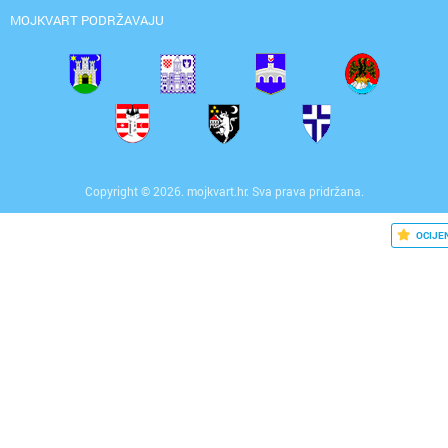
MOJKVART PODRŽAVAJU
Copyright © 2026. mojkvart.hr. Sva prava pridržana.
OCIJE