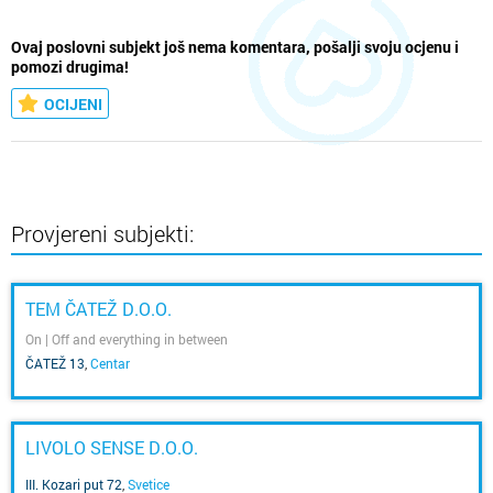
Ovaj poslovni subjekt još nema komentara, pošalji svoju ocjenu i
pomozi drugima!
OCIJENI
Provjereni subjekti:
TEM ČATEŽ D.O.O.
On | Off and everything in between
ČATEŽ 13
,
Centar
LIVOLO SENSE D.O.O.
III. Kozari put 72
,
Svetice