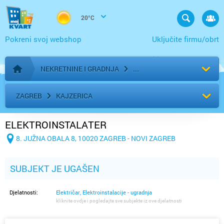
20°C
Pokreni svoj webshop
Uključite firmu/obrt
NEKRETNINE I GRADNJA
Početna stranica
ZAGREB
KAJZERICA
ELEKTROINSTALATER
8. JUŽNA OBALA 8, 10020 ZAGREB - NOVI ZAGREB
SUBJEKT JE UGAŠEN
Djelatnosti:
Električar, Elektroinstalacije - ugradnja
kliknite ovdje i pogledajte sve subjekte iz ove djelatnosti