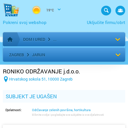
19°C
Pokreni svoj webshop
Uključite firmu/obrt
DOM I URED
Početna stranica
ZAGREB
JARUN
RONIKO ODRŽAVANJE j.d.o.o.
Hrvatskog sokola 51, 10000 Zagreb
SUBJEKT JE UGAŠEN
Djelatnosti:
Održavanje zelenih površina, hortikultura
kliknite ovdje i pogledajte sve subjekte iz ove djelatnosti