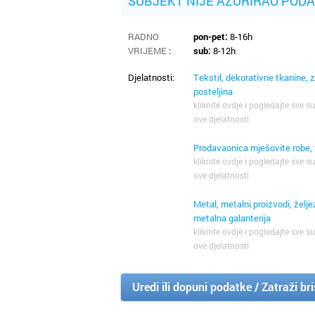
SUBJEKT NIJE AŽURIRAO POD
RADNO
pon-pet:
8-16h
VRIJEME
:
sub:
8-12h
Djelatnosti:
Tekstil, dekorativne tkanine, 
posteljina
kliknite ovdje i pogledajte sve su
ove djelatnosti
Prodavaonica mješovite robe, 
kliknite ovdje i pogledajte sve su
ove djelatnosti
Metal, metalni proizvodi, željez
metalna galanterija
kliknite ovdje i pogledajte sve su
ove djelatnosti
Uredi ili dopuni podatke / Zatraži br