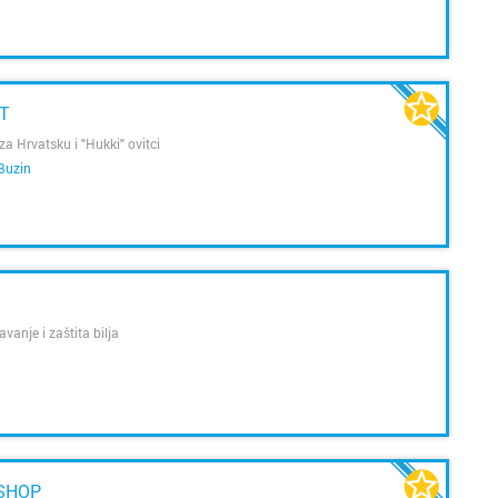
T
za Hrvatsku i "Hukki" ovitci
Buzin
anje i zaštita bilja
 SHOP