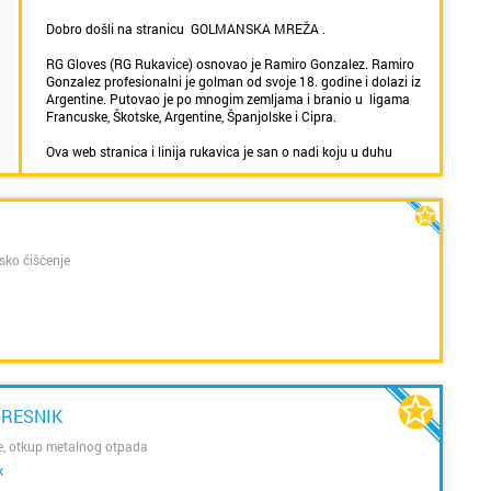
Dobro došli na stranicu GOLMANSKA MREŽA .
SAZNAJ VIŠE
RG Gloves (RG Rukavice) osnovao je Ramiro Gonzalez. Ramiro
Gonzalez profesionalni je golman od svoje 18. godine i dolazi iz
Argentine. Putovao je po mnogim zemljama i branio u ligama
Francuske, Škotske, Argentine, Španjolske i Cipra.
Ova web stranica i linija rukavica je san o nadi koju u duhu
Ramira Gonzaleza želimo ponuditi čuvarima, a posebno onim
mlađima koji su uvijek u potrazi za kvalitetnim rukavicama po
povoljnim cijenama. To je naš cilj. Dizajnirati i proizvesti,
kvalitetan proizvod koji će mnogi čuvari voljeti i birati.
Nadamo se da su RG rukavice brand koji će Vas usrećiti,
sko čišćenje
poboljšati Vas i postati dio vaše karijere.
Ekskluzivni distributer za Hrvatsku, Sloveniju, Bosnu i
Hercegovinu, Makedoniju i Crnu Goru!
Za pregled naše kompletne ponude posjetite naš web shop i
naručite.
RESNIK
e, otkup metalnog otpada
k