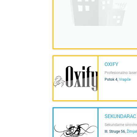
OXIFY
Profesionalno laser
Potok 4
,
Vrapče
SAZNAJ VIŠE
SEKUNDARAC 
Sekundarne sirovin
III. Struge 56
,
Žitnja
SAZNAJ VIŠE