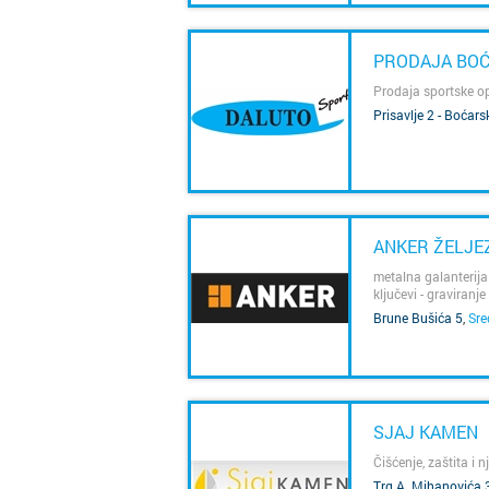
PRODAJA BO
Prodaja sportske o
Prisavlje 2 - Boćar
SAZNAJ VIŠE
ANKER ŽELJE
metalna galanterija -
ključevi - graviranje
Brune Bušića 5
,
Sre
SAZNAJ VIŠE
SJAJ KAMEN
Čišćenje, zaštita i 
Trg A. Mihanovića 