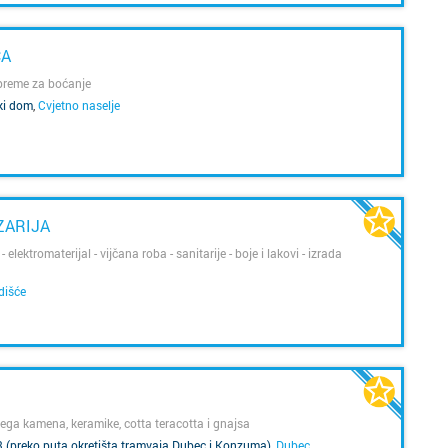
Bakar
Brestje
ĆA
Benkov
Brezovi
preme za boćanje
ski dom
,
Cvjetno naselje
Biograd
Bukova
Bjelova
Buzin
Buzet
Centar
ZARIJA
 elektromaterijal - vijčana roba - sanitarije - boje i lakovi - izrada
Čakovec
Črnome
dišće
Čazma
Čulinec
Đakovo
Cvjetno 
Daruvar
Dubec
njega kamena, keramike, cotta teracotta i gnajsa
3 (preko puta okretišta tramvaja Dubec i Konzuma)
,
Dubec