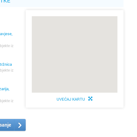
ATKE
zavjese,
bjekte iz
tržnica
bjekte iz
arija,
UVEĆAJ KARTU
bjekte iz
isanje