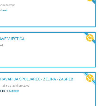
dnom mjestu!
rbani
AVE VJEŠTICA
radu
Cijela d
Cijeli g
Osijek
Blato
Rijeka
Boronga
BRAVARIJA ŠPOLJAREC - ZELINA - ZAGREB
 naš su glavni proizvod
Split
Borovje
I 15 H
,
Sesvete
Zagreb
Botinec