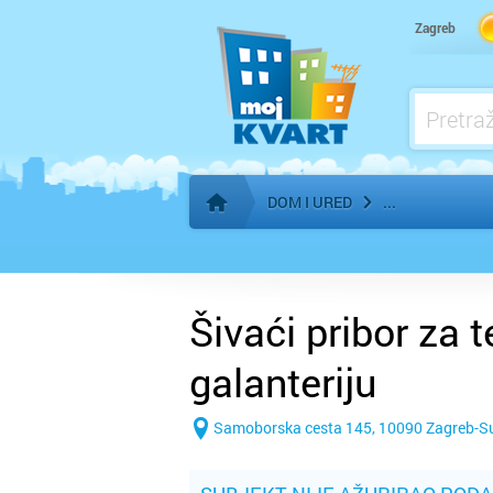
Kuhinje - izrada po mjeri
Zagreb
Kupaonice, Keramika, Sanitarije - prodaja
Kupaonice, Keramika, Sanitarije - ugradnj
Madraci - proizvodnja, prodaja
DOM I URED
Početna stranica
Šivaći pribor za t
galanteriju
Samoborska cesta 145, 10090 Zagreb-S