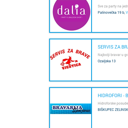
Sve za party na je
Palinovečka 19 b
,
V
SAZNAJ VIŠE
SERVIS ZA BR
Najbolji bravar u g
Ozaljska 13
SAZNAJ VIŠE
HIDROFORI - 
Hidroforske posude
BIŠKUPEC ZELINSK
SAZNAJ VIŠE