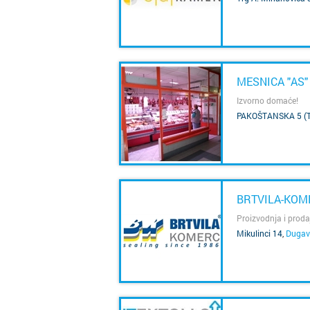
SAZNAJ VIŠE
MESNICA "AS"
Izvorno domaće!
PAKOŠTANSKA 5 (
SAZNAJ VIŠE
BRTVILA-KOME
Proizvodnja i prodaja
Mikulinci 14
,
Dugav
SAZNAJ VIŠE