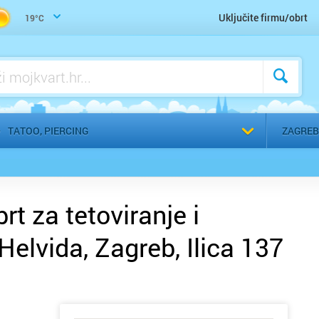
Wellness, SPA, Sauna
Uključite firmu/obrt
19°C
Zdravo mršavljenje, nutricionizam
Odaberi g
TATOO, PIERCING
ZAGREB
t za tetoviranje i
 Helvida, Zagreb, Ilica 137