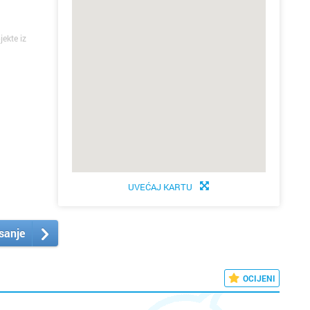
jekte iz
UVEĆAJ KARTU
isanje
OCIJENI