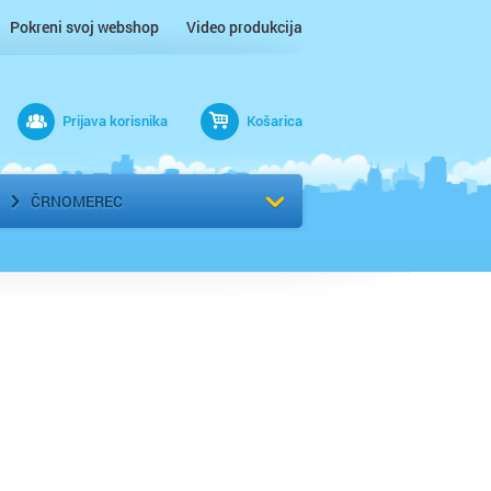
Pokreni svoj webshop
Video produkcija
Prijava korisnika
Košarica
rad
Odaberi kvart
ČRNOMEREC