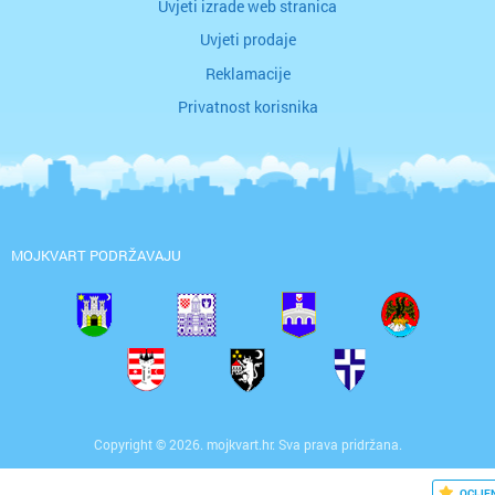
Uvjeti izrade web stranica
Uvjeti prodaje
Reklamacije
Privatnost korisnika
MOJKVART PODRŽAVAJU
Copyright © 2026. mojkvart.hr. Sva prava pridržana.
OCIJE