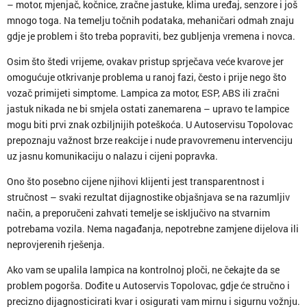
– motor, mjenjač, kočnice, zračne jastuke, klima uređaj, senzore i još
mnogo toga. Na temelju točnih podataka, mehaničari odmah znaju
gdje je problem i što treba popraviti, bez gubljenja vremena i novca.
Osim što štedi vrijeme, ovakav pristup sprječava veće kvarove jer
omogućuje otkrivanje problema u ranoj fazi, često i prije nego što
vozač primijeti simptome. Lampica za motor, ESP, ABS ili zračni
jastuk nikada ne bi smjela ostati zanemarena – upravo te lampice
mogu biti prvi znak ozbiljnijih poteškoća. U Autoservisu Topolovac
prepoznaju važnost brze reakcije i nude pravovremenu intervenciju
uz jasnu komunikaciju o nalazu i cijeni popravka.
Ono što posebno cijene njihovi klijenti jest transparentnost i
stručnost – svaki rezultat dijagnostike objašnjava se na razumljiv
način, a preporučeni zahvati temelje se isključivo na stvarnim
potrebama vozila. Nema nagađanja, nepotrebne zamjene dijelova ili
neprovjerenih rješenja.
Ako vam se upalila lampica na kontrolnoj ploči, ne čekajte da se
problem pogorša. Dođite u Autoservis Topolovac, gdje će stručno i
precizno dijagnosticirati kvar i osigurati vam mirnu i sigurnu vožnju.