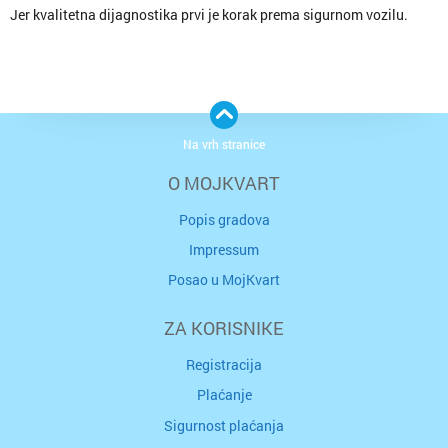
Jer kvalitetna dijagnostika prvi je korak prema sigurnom vozilu.
Na vrh stranice
O MOJKVART
Popis gradova
Impressum
Posao u MojKvart
ZA KORISNIKE
Registracija
Plaćanje
Sigurnost plaćanja