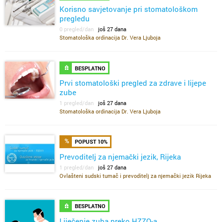
Korisno savjetovanje pri stomatološkom
pregledu
0 pregled/dan
još 27 dana
Stomatološka ordinacija Dr. Vera Ljuboja
BESPLATNO
Prvi stomatološki pregled za zdrave i lijepe
zube
1 pregled/dan
još 27 dana
Stomatološka ordinacija Dr. Vera Ljuboja
POPUST 10%
Prevoditelj za njemački jezik, Rijeka
1 pregled/dan
još 27 dana
Ovlašteni sudski tumač i prevoditelj za njemački jezik Rijeka
BESPLATNO
Liječenje zuba preko HZZO-a