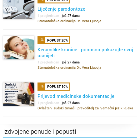
Liječenje parodontoze
1 pregled/dan
još 27 dana
Stomatološka ordinacija Dr. Vera Ljuboja
POPUST 20%
Keramičke krunice - ponosno pokazujte svoj
osmijeh
1 pregled/dan
još 27 dana
Stomatološka ordinacija Dr. Vera Ljuboja
POPUST 10%
Prijevod medicinske dokumentacije
1 pregled/dan
još 27 dana
Ovlašteni sudski tumač i prevoditelj za njemački jezik Rijeka
Izdvojene ponude i popusti