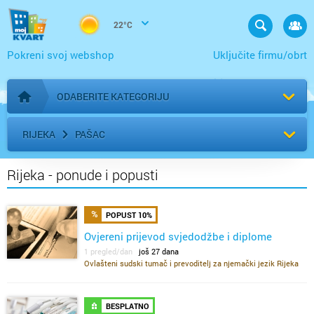
22°C
Pokreni svoj webshop
Uključite firmu/obrt
ODABERITE KATEGORIJU
Početna stranica
RIJEKA
PAŠAC
Rijeka - ponude i popusti
POPUST 10%
Ovjereni prijevod svjedodžbe i diplome
1 pregled/dan
još 27 dana
Ovlašteni sudski tumač i prevoditelj za njemački jezik Rijeka
BESPLATNO