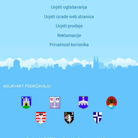
Uvjeti oglašavanja
Uvjeti izrade web stranica
Uvjeti prodaje
Reklamacije
Privatnost korisnika
MOJKVART PODRŽAVAJU