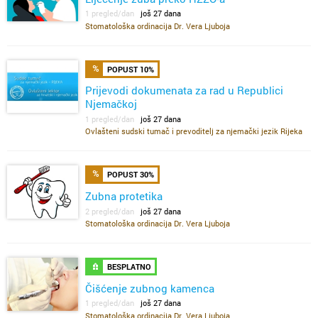
1 pregled/dan
još 27 dana
Stomatološka ordinacija Dr. Vera Ljuboja
POPUST 10%
Prijevodi dokumenata za rad u Republici
Njemačkoj
1 pregled/dan
još 27 dana
Ovlašteni sudski tumač i prevoditelj za njemački jezik Rijeka
POPUST 30%
Zubna protetika
2 pregled/dan
još 27 dana
Stomatološka ordinacija Dr. Vera Ljuboja
BESPLATNO
Čišćenje zubnog kamenca
1 pregled/dan
još 27 dana
Stomatološka ordinacija Dr. Vera Ljuboja