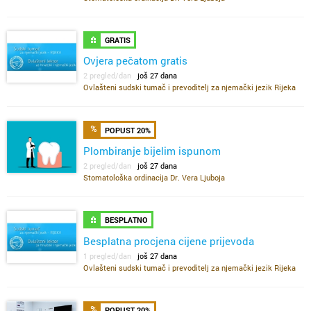
GRATIS
Ovjera pečatom gratis
2 pregled/dan
još 27 dana
Ovlašteni sudski tumač i prevoditelj za njemački jezik Rijeka
POPUST 20%
Plombiranje bijelim ispunom
2 pregled/dan
još 27 dana
Stomatološka ordinacija Dr. Vera Ljuboja
BESPLATNO
Besplatna procjena cijene prijevoda
1 pregled/dan
još 27 dana
Ovlašteni sudski tumač i prevoditelj za njemački jezik Rijeka
POPUST 20%