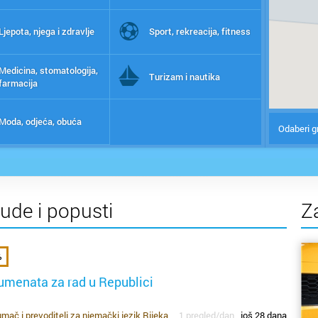
Ljepota, njega i zdravlje
Sport, rekreacija, fitness
Medicina, stomatologija,
Turizam i nautika
farmacija
Moda, odjeća, obuća
Odaberi g
nude i popusti
Z
%
umenata za rad u Republici
mač i prevoditelj za njemački jezik Rijeka
1 pregled/dan
još 28 dana