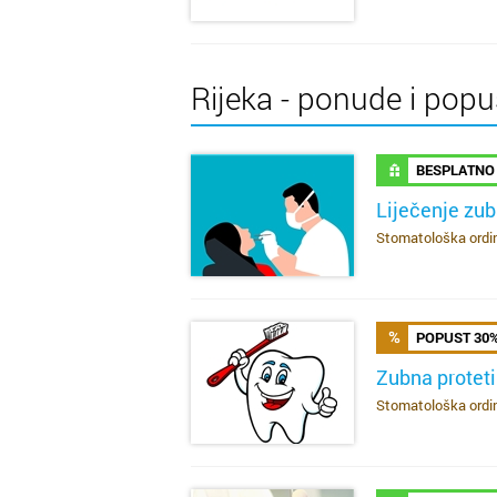
Rijeka - ponude i popu
BESPLATNO
Liječenje zu
Stomatološka ordina
SAZNAJ VIŠE
POPUST 30
Zubna protet
Stomatološka ordina
SAZNAJ VIŠE