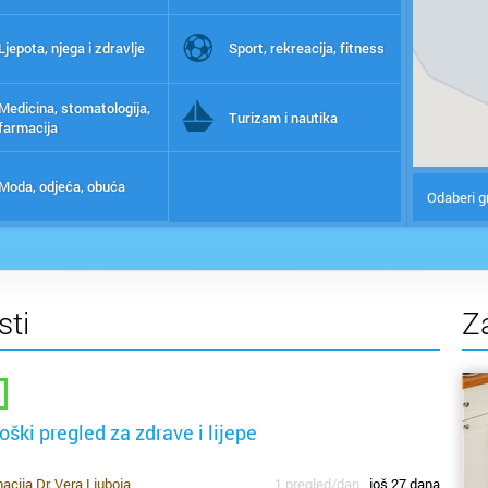
Ljepota, njega i zdravlje
Sport, rekreacija, fitness
Medicina, stomatologija,
Turizam i nautika
farmacija
Moda, odjeća, obuća
Odaberi g
sti
Z
oški pregled za zdrave i lijepe
cija Dr. Vera Ljuboja
1 pregled/dan
još 27 dana