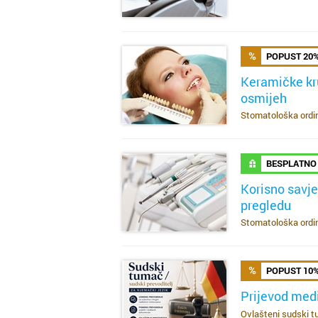
POPUST 20
Keramičke kr
osmijeh
SAZNAJ VIŠE
Stomatološka ordina
BESPLATNO
Korisno savj
pregledu
SAZNAJ VIŠE
Stomatološka ordina
POPUST 10
Prijevod med
Ovlašteni sudski tu
SAZNAJ VIŠE