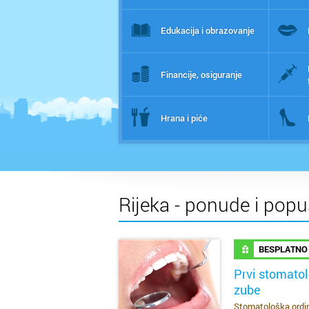
Edukacija i obrazovanje
Financije, osiguranje
Hrana i piće
Rijeka - ponude i popu
BESPLATNO
Prvi stomatol
zube
SAZNAJ VIŠE
Stomatološka ordina