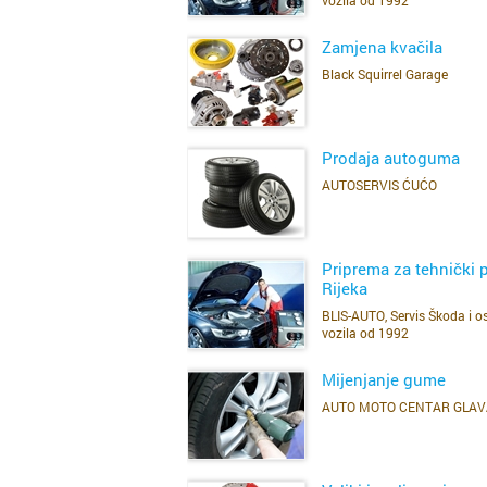
Zamjena kvačila
Black Squirrel Garage
SAZNAJ VIŠE
Prodaja autoguma
AUTOSERVIS ĆUĆO
SAZNAJ VIŠE
Priprema za tehnički 
Rijeka
BLIS-AUTO, Servis Škoda i os
SAZNAJ VIŠE
vozila od 1992
Mijenjanje gume
AUTO MOTO CENTAR GLA
SAZNAJ VIŠE