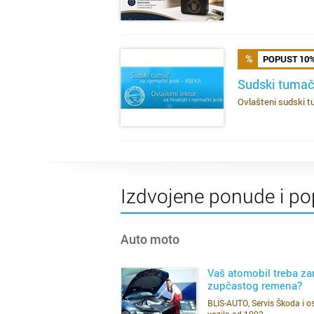
POPUST 10
Sudski tumač
Ovlašteni sudski tu
SAZNAJ VIŠE
Izdvojene ponude i po
Auto moto
Vaš atomobil treba z
zupčastog remena?
BLIS-AUTO, Servis Škoda i os
SAZNAJ VIŠE
vozila od 1992