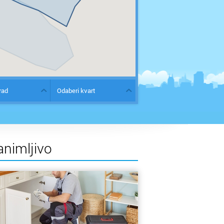
rad
Odaberi kvart
animljivo