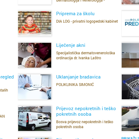
r
ginekologija i opstetricija
p
Priprema za školu
DIA LOG - privatni logopedski kabinet
p
SAZNAJ VIŠE
pr
Liječenje akni
Cijela d
Cijeli g
Specijalistička dermatovenerološka
ordinacija dr. Ivanka Laštro
SAZNAJ VIŠE
Osijek
Bander
ku
iz
pregled
Uklanjanje bradavica
Rijeka
Belvede
POLIKLINIKA SIMONIĆ
talih
SAZNAJ VIŠE
Split
Bivio
Zagreb
Brajda
Prijevoz nepokretnih i teško
pokretnih osoba
VAN
Bosva prijevoz nepokretnih i teško
Bakar
Brašćin
SAZNAJ VIŠE
pokretnih osoba
Benkov
Bulevar
PRIKAŽI 