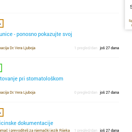
n
p
S
vr
oč
p
s
Sp
t
p
%
no
s
n
ce
de
unice - ponosno pokazujte svoj
u
m
og
t
zn
z
cija Dr. Vera Ljuboja
1 pregled/dan
još 27 dana
pr
i
n
ma
k
p
ž
pr
Sp
iz
etovanje pri stomatološkom
ti
d
d
r
re
po
cija Dr. Vera Ljuboja
0 pregled/dan
još 27 dana
s
r
%
mo
icinske dokumentacije
uk
f
mač i prevoditelj za njemački jezik Rijeka
1 pregled/dan
još 27 dana