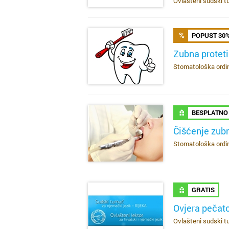
Ovlašteni sudski tu
POPUST 30
Zubna protet
Stomatološka ordina
SAZNAJ VIŠE
BESPLATNO
Čišćenje zu
Stomatološka ordina
SAZNAJ VIŠE
GRATIS
Ovjera pečat
Ovlašteni sudski tu
SAZNAJ VIŠE