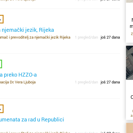
%
m
a njemački jezik, Rijeka
Z
mač i prevoditelj za njemački jezik Rijeka
1 pregled/dan
još 27 dana
vo
d
ba preko HZZO-a
cija Dr. Vera Ljuboja
1 pregled/dan
još 27 dana
st
m
O
%
z
umenata za rad u Republici
ni
je
ne