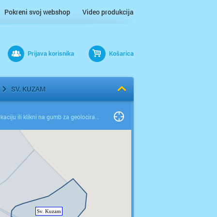
Pokreni svoj webshop
Video produkcija
Prijava korisnika
Košarica
SV. KUZAM
Odaberi lokaciju ili klikni na gumb za geolociranje