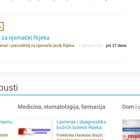
vo
r
pl
p
mo
%
ž
u
 za njemački Rijeka
ob
ne
mač i prevoditelj za njemački jezik Rijeka
1 pregled/dan
još 27 dana
u
na
i
na
op
pusti
Medicina, stomatologija, farmacija
Dom i 
zb
ko
si
amjenu
Liječenje i dijagnostika
gd
kožnih bolesti Rijeka
pr
nav
talih
Poliklinika Manestar Blažić -
SAZNAJ VIŠE
su
dermatologija i venerologija -