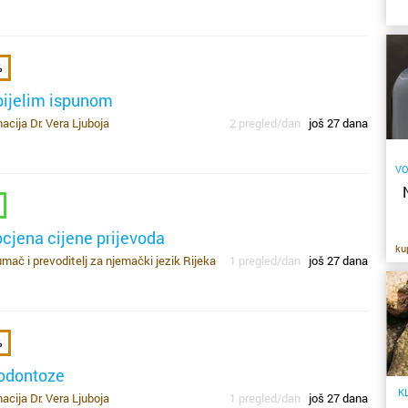
i
ko
s
iz
%
d
bijelim ispunom
pa
i
cija Dr. Vera Ljuboja
2 pregled/dan
još 27 dana
st
no
kl
VO
r
um
pr
l
cjena cijene prijevoda
ž
ku
a
mač i prevoditelj za njemački jezik Rijeka
1 pregled/dan
još 27 dana
uč
al
ug
od
da
re
j
de
%
or
od
br
o
rodontoze
po
K
e
cija Dr. Vera Ljuboja
1 pregled/dan
još 27 dana
oč
se