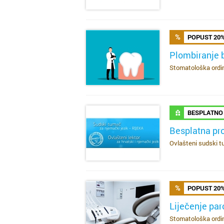
POPUST 20
Plombiranje 
Stomatološka ordina
SAZNAJ VIŠE
BESPLATNO
Besplatna pro
Ovlašteni sudski tu
SAZNAJ VIŠE
POPUST 20
Liječenje pa
Stomatološka ordina
SAZNAJ VIŠE