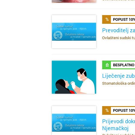
POPUST 10
Prevoditelj z
Ovlašteni sudski tu
SAZNAJ VIŠE
BESPLATNO
Liječenje zu
Stomatološka ordina
SAZNAJ VIŠE
POPUST 10
Prijevodi dok
Njemačkoj
SAZNAJ VIŠE