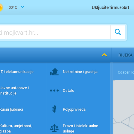
Uključite firmu/obrt
22°C
RIJEKA
IT, telekomunikacije
Nekretnine i gradnja
Javne ustanove i
Ostalo
institucije
Kućni ljubimci
Poljoprivreda
Kultura, umjetnost,
Pravo i intelektualne
glazba
usluge