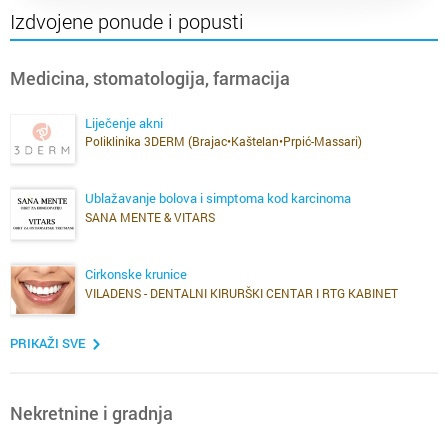
Izdvojene ponude i popusti
Medicina, stomatologija, farmacija
Liječenje akni
Poliklinika 3DERM (Brajac•Kaštelan•Prpić-Massari)
Ublažavanje bolova i simptoma kod karcinoma
SANA MENTE & VITARS
Cirkonske krunice
VILADENS - DENTALNI KIRURŠKI CENTAR I RTG KABINET
PRIKAŽI SVE
Nekretnine i gradnja