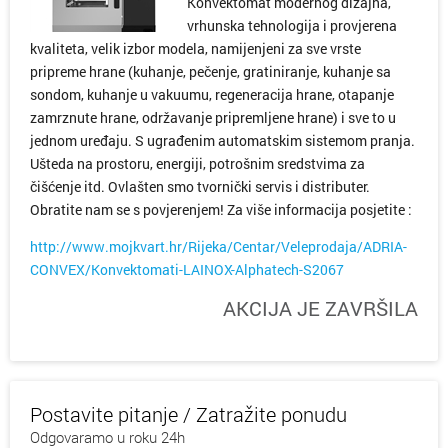
Konvektomat modernog dizajna,
vrhunska tehnologija i provjerena
kvaliteta, velik izbor modela, namijenjeni za sve vrste
pripreme hrane (kuhanje, pečenje, gratiniranje, kuhanje sa
sondom, kuhanje u vakuumu, regeneracija hrane, otapanje
zamrznute hrane, održavanje pripremljene hrane) i sve to u
jednom uređaju. S ugrađenim automatskim sistemom pranja.
Ušteda na prostoru, energiji, potrošnim sredstvima za
čišćenje itd. Ovlašten smo tvornički servis i distributer.
Obratite nam se s povjerenjem! Za više informacija posjetite :
http://www.mojkvart.hr/Rijeka/Centar/Veleprodaja/ADRIA-
CONVEX/Konvektomati-LAINOX-Alphatech-S2067
AKCIJA JE ZAVRŠILA
Postavite pitanje / Zatražite ponudu
Odgovaramo u roku 24h