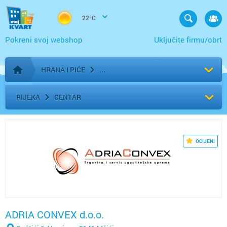
22°C
Pokreni svoj webshop
Uključite firmu/obrt
HRANA I PIĆE
Početna stranica
RIJEKA
CENTAR
OCIJENI
ADRIA CONVEX d.o.o.