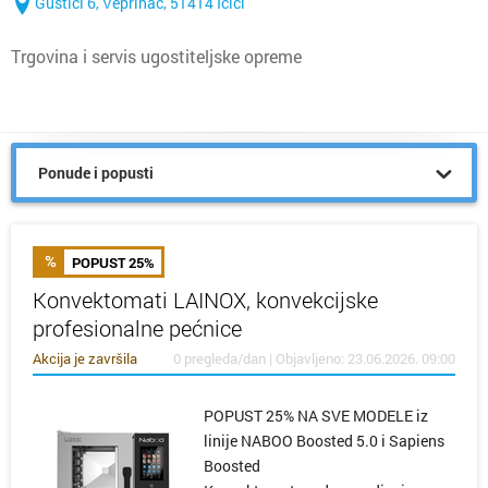
Guštići 6, Veprinac, 51414 Ičići
Trgovina i servis ugostiteljske opreme
Ponude i popusti
POPUST 25%
Konvektomati LAINOX, konvekcijske
profesionalne pećnice
Akcija je završila
0 pregleda/dan | Objavljeno: 23.06.2026. 09:00
POPUST 25% NA SVE MODELE iz
linije NABOO Boosted 5.0 i Sapiens
Boosted