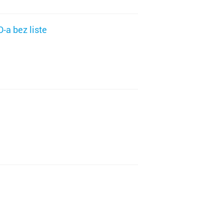
-a bez liste
ržava
rad
ovo
r