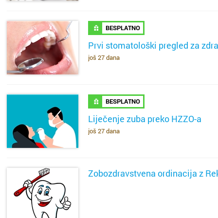
BESPLATNO
Prvi stomatološki pregled za zdra
još 27 dana
SAZNAJ VIŠE
BESPLATNO
Liječenje zuba preko HZZO-a
još 27 dana
SAZNAJ VIŠE
Zobozdravstvena ordinacija z Re
SAZNAJ VIŠE