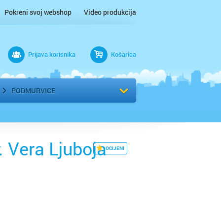
Pokreni svoj webshop
Video produkcija
Prijava korisnika
Košarica
rad
Odaberi kvart
PODMURVICE
. Vera Ljuboja
OCIJENI