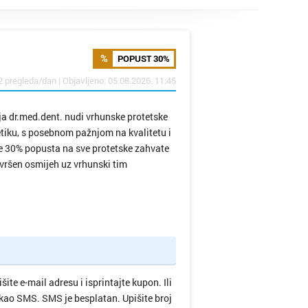
POPUST 30%
2 pregleda/dan | Objavljeno: 05.08.2026. 11:45
a dr.med.dent. nudi vrhunske protetske
etiku, s posebnom pažnjom na kvalitetu i
rite 30% popusta na sve protetske zahvate
avršen osmijeh uz vrhunski tim
e e-mail adresu i isprintajte kupon. Ili
 kao SMS. SMS je besplatan. Upišite broj