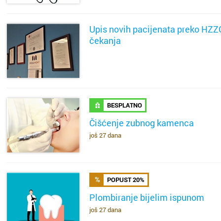
Upis novih pacijenata preko HZZO
čekanja
SAZNAJ VIŠE
BESPLATNO
Cijela d
Cijeli g
Čišćenje zubnog kamenca
još 27 dana
SAZNAJ VIŠE
Osijek
Bander
Rijeka
Belvede
POPUST 20%
Split
Bivio
Plombiranje bijelim ispunom
Zagreb
Brajda
još 27 dana
SAZNAJ VIŠE