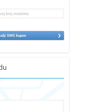
alji SMS kupon
udu