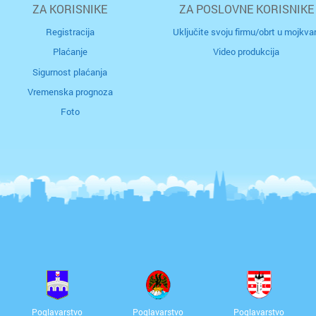
Donja S
Kastav
ZA KORISNIKE
ZA POSLOVNE KORISNIKE
Registracija
Uključite svoju firmu/obrt u mojkvar
Drniš
Kostren
Plaćanje
Video produkcija
Sigurnost plaćanja
Dubrovn
Kozala
Vremenska prognoza
Dugo Se
Krimeja
Foto
Gospić
Krnjevo
Imotski
Martink
Ivanić 
Matulji
Jastreb
Mlaka
Karlova
Orehovi
Kaštela
Pašac
Poglavarstvo
Poglavarstvo
Poglavarstvo