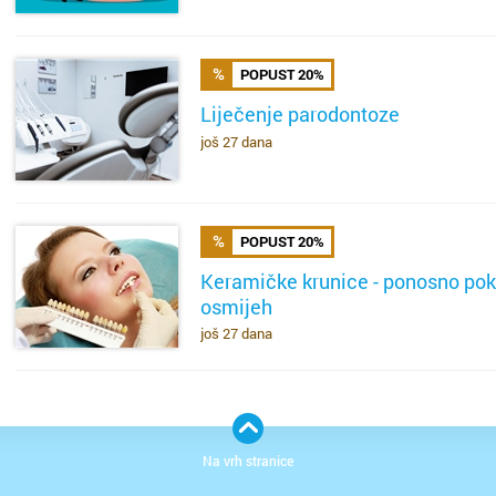
Bakar
Brašćin
POPUST 20%
Benkov
Bulevar
Liječenje parodontoze
Biograd
Centar
još 27 dana
SAZNAJ VIŠE
Bjelova
Donja D
Buzet
Gornja 
POPUST 20%
Keramičke krunice - ponosno pok
Čakovec
Gornja 
osmijeh
SAZNAJ VIŠE
još 27 dana
Čazma
Grbci
Đakovo
Grobnik
Daruvar
Kantrid
Na vrh stranice