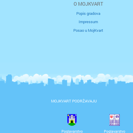
O MOJKVART
Popis gradova
Impressum
Posao u MojKvart
MOJKVART PODRŽAVAJU
Poglavarstvo
Poglavarstvo