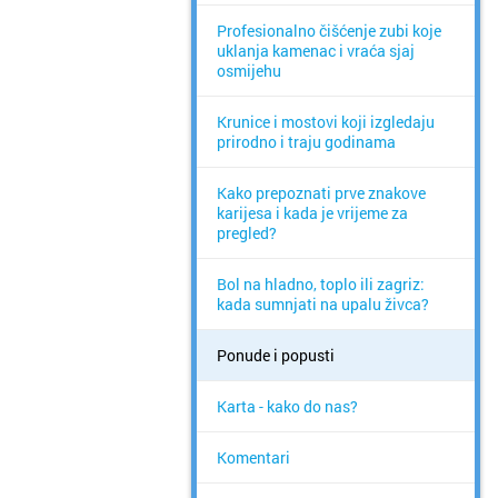
Profesionalno čišćenje zubi koje
uklanja kamenac i vraća sjaj
osmijehu
Krunice i mostovi koji izgledaju
prirodno i traju godinama
Kako prepoznati prve znakove
karijesa i kada je vrijeme za
pregled?
Bol na hladno, toplo ili zagriz:
kada sumnjati na upalu živca?
Ponude i popusti
Karta - kako do nas?
Komentari