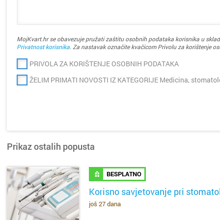
MojKvart.hr se obavezuje pružati zaštitu osobnih podataka korisnika u sklad
Privatnost korisnika
. Za nastavak označite kvačicom Privolu za korištenje o
PRIVOLA ZA KORIŠTENJE OSOBNIH PODATAKA
ŽELIM PRIMATI NOVOSTI IZ KATEGORIJE Medicina, stomatolog
Prikaz ostalih popusta
BESPLATNO
Korisno savjetovanje pri stomat
još 27 dana
SAZNAJ VIŠE