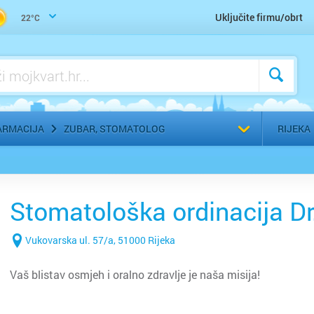
Uho-grlo-nos, Otorinolaringolog
Uključite firmu/obrt
22°C
Urologija
Zaštitna, radna, medicinska odjeća
Zubar, Stomatolog
Odaberi g
ARMACIJA
ZUBAR, STOMATOLOG
RIJEKA
Stomatološka ordinacija Dr
Vukovarska ul. 57/a, 51000 Rijeka
Vaš blistav osmjeh i oralno zdravlje je naša misija!