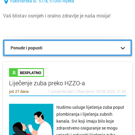
Vukovarska ul. 57/a, 51000 Rijeka
Vaš blistav osmjeh i oralno zdravlje je naša misija!
Ponude i popusti
BESPLATNO
Liječenje zuba preko HZZO-a
još 27 dana
1 pregleda/dan | Objavljeno: 06.08.2026. 21:56
Nudimo usluge liječenja zuba poput
plombiranja i liječenja zubnih
kanala. Svi koji imaju bilo koje
zdravstveno osiguranje se mogu
upisati i ostvariti liječenje zuba