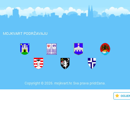
MOJKVART PODRŽAVAJU
Copyright © 2026. mojkvart.hr. Sva prava pridržana.
OCIJE