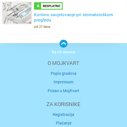
BESPLATNO
Korisno savjetovanje pri stomatološkom
pregledu
još 27 dana
Na vrh stranice
O MOJKVART
Popis gradova
Impressum
Posao u MojKvart
ZA KORISNIKE
Registracija
Plaćanje