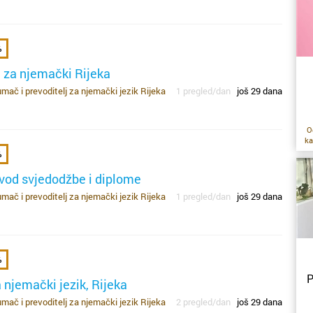
st
i
d
%
p
de
 za njemački Rijeka
dj
mač i prevoditelj za njemački jezik Rijeka
1 pregled/dan
još 29 dana
su
ra
od
O
d
je
ka
%
p
m
g
ko
evod svjedodžbe i diplome
a
n
t
če
mač i prevoditelj za njemački jezik Rijeka
1 pregled/dan
još 29 dana
ni
b
se
s
gl
p
u
de
po
po
c
%
st
P
ek
a njemački jezik, Rijeka
us
ne
Ko
mač i prevoditelj za njemački jezik Rijeka
2 pregled/dan
još 29 dana