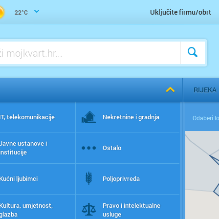
Uključite firmu/obrt
22°C
RIJEKA
IT, telekomunikacije
Nekretnine i gradnja
Javne ustanove i
Ostalo
institucije
Kućni ljubimci
Poljoprivreda
Kultura, umjetnost,
Pravo i intelektualne
glazba
usluge