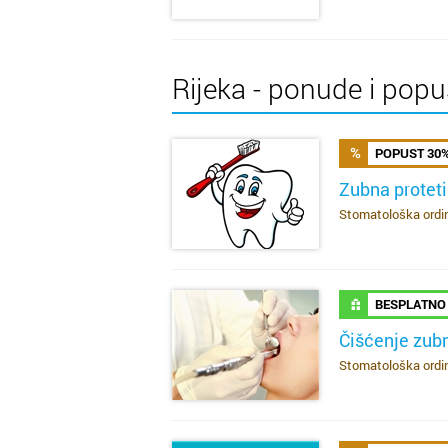
Rijeka - ponude i popu
POPUST 30
Zubna protet
Stomatološka ordina
SAZNAJ VIŠE
BESPLATNO
Čišćenje zu
Stomatološka ordina
SAZNAJ VIŠE