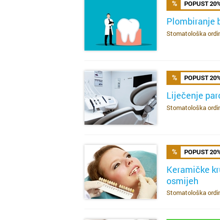
POPUST 20
Plombiranje 
Stomatološka ordina
SAZNAJ VIŠE
POPUST 20
Liječenje pa
Stomatološka ordina
SAZNAJ VIŠE
POPUST 20
Keramičke kr
osmijeh
SAZNAJ VIŠE
Stomatološka ordina