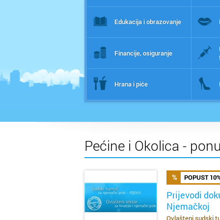
Edukacija i obrazovanje
Financije, osiguranje
Hrana i piće
Pećine i Okolica - pon
POPUST 10
Prijevodi dok
Njemačkoj
SAZNAJ VIŠE
Ovlašteni sudski tu