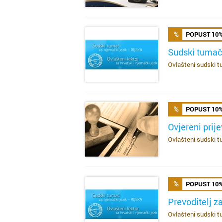
POPUST 10
Sudski tumač
Ovlašteni sudski tu
SAZNAJ VIŠE
POPUST 10
Ovjereni prij
Ovlašteni sudski tu
SAZNAJ VIŠE
POPUST 10
Prevoditelj z
Ovlašteni sudski tu
SAZNAJ VIŠE