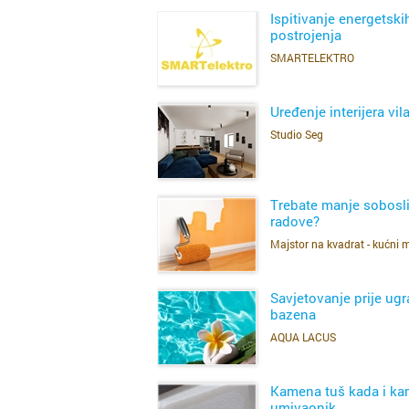
Ispitivanje energetski
postrojenja
SMARTELEKTRO
SAZNAJ VIŠE
Uređenje interijera vil
Studio Seg
SAZNAJ VIŠE
Trebate manje sobosl
radove?
Majstor na kvadrat - kućni 
SAZNAJ VIŠE
Savjetovanje prije ug
bazena
AQUA LACUS
SAZNAJ VIŠE
Kamena tuš kada i ka
umivaonik