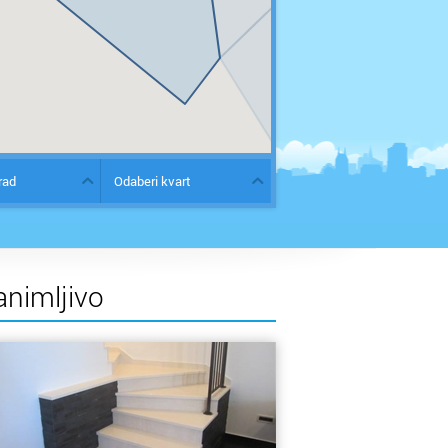
rad
Odaberi kvart
animljivo