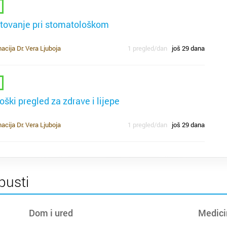
o
n
p
k
K
etovanje pri stomatološkom
b
k
nj
t
cija Dr. Vera Ljuboja
1 pregled/dan
još 29 dana
ž
k
p
po
uk
d
m
oški pregled za zdrave i lijepe
un
hr
cija Dr. Vera Ljuboja
1 pregled/dan
još 29 dana
d
k
bo
go
R
po
k
at
pusti
s
i
Dom i ured
Medici