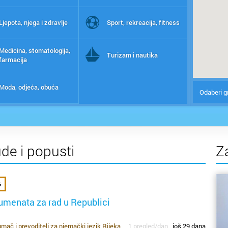
Ljepota, njega i zdravlje
Sport, rekreacija, fitness
Medicina, stomatologija,
Turizam i nautika
farmacija
Moda, odjeća, obuća
Odaberi g
ude i popusti
Z
%
umenata za rad u Republici
mač i prevoditelj za njemački jezik Rijeka
1 pregled/dan
još 29 dana