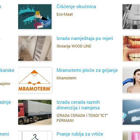
p
h
Čišćenje okućnica
ja
ra
Eco-Maat
SAZNAJ VIŠE
a
Izrada namještaja po mjeri
Stolarija WOOD LINE
Cijela d
Cijeli g
SAZNAJ VIŠE
Osijek
Bander
ikarske
Mramoterm ploče za grijanje
Mramoterm
Rijeka
Belvede
majstor
SAZNAJ VIŠE
Split
Bivio
radnje
Izrada cerada raznih
dimenzija i namjena
Zagreb
Brajda
IZRADA CERADA I TENDI "ICT"
SAZNAJ VIŠE
PERMANI
Bakar
Brašćin
meni
Pranje rublja za vrtiće
Benkov
Bulevar