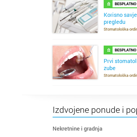
BESPLATNO
Korisno savj
pregledu
SAZNAJ VIŠE
Stomatološka ordina
BESPLATNO
Prvi stomatol
zube
SAZNAJ VIŠE
Stomatološka ordina
Izdvojene ponude i po
Nekretnine i gradnja