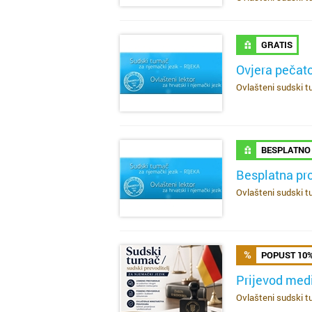
GRATIS
Ovjera pečat
Ovlašteni sudski tu
SAZNAJ VIŠE
BESPLATNO
Besplatna pro
Ovlašteni sudski tu
SAZNAJ VIŠE
POPUST 10
Prijevod med
Ovlašteni sudski tu
SAZNAJ VIŠE