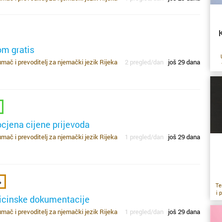
K
om gratis
mač i prevoditelj za njemački jezik Rijeka
2 pregled/dan
još 29 dana
n
i
ko
ek
fu
cjena cijene prijevoda
t
vi
mač i prevoditelj za njemački jezik Rijeka
1 pregled/dan
još 29 dana
d
va
p
%
p
Te
i 
icinske dokumentacije
b
mač i prevoditelj za njemački jezik Rijeka
1 pregled/dan
još 29 dana
vi
de