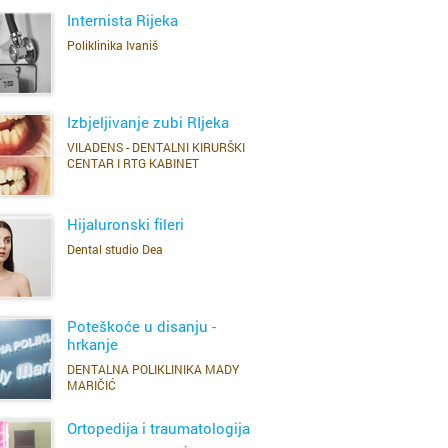
prigoda može postati događaj u kojem sudjeluju svi
omagala lakši je kada korisnik ima stručnu podršku i
Internista Rijeka
gosti – od prvog ulaska u prostor do posljednje
sne informacije. Uz dobar savjet, pravilnu prilagodbu i
zajedničke fotografije.
zumijevanje stvarnih potreba, pomagalo može postati
Poliklinika Ivaniš
važan dio sigurnije, praktičnije i dostojanstvenije
SAZNAJ VIŠE
svakodnevice.
Izbjeljivanje zubi RIjeka
VILADENS - DENTALNI KIRURŠKI
ržava
rad
CENTAR I RTG KABINET
SAZNAJ VIŠE
ovo
Hijaluronski fileri
Dental studio Dea
r
SAZNAJ VIŠE
Poteškoće u disanju -
hrkanje
DENTALNA POLIKLINIKA MADY
SAZNAJ VIŠE
MARIČIĆ
e
Ortopedija i traumatologija
ac
d