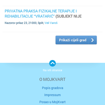
PRIVATNA PRAKSA FIZIKALNE TERAPIJE I
REHABILITACIJE “VRATARIĆ”
(SUBJEKT NIJE
AŽURIRAO PODATKE)
Nazorov prilaz 23, 21000, Split
,
Veli Varoš
Prikaži cijeli grad
Na vrh stranice
O MOJKVART
Popis gradova
Impressum
Posao u MojKvart