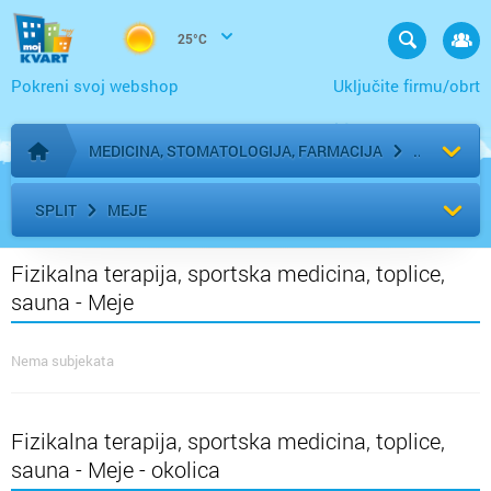
25°C
Pokreni svoj webshop
Uključite firmu/obrt
MEDICINA, STOMATOLOGIJA, FARMACIJA
Početna stranica
SPLIT
MEJE
Fizikalna terapija, sportska medicina, toplice,
sauna - Meje
Nema subjekata
Fizikalna terapija, sportska medicina, toplice,
sauna - Meje - okolica