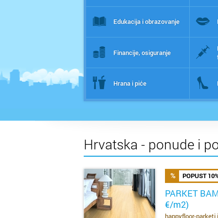
Edukacija i obrazovanje
Financije, osiguranje
Hrana i piće
Hrvatska - ponude i p
POPUST 10
PARKET BAM
€/m2)
SAZNAJ VIŠE
happyfloor-parketi 