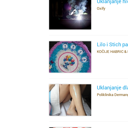
Uklanjanje h
Oxify
SAZNAJ VIŠE
Lilo i Stich pa
KOČIJE HABRIC 
SAZNAJ VIŠE
Uklanjanje dl
Poliklinika Derman
SAZNAJ VIŠE