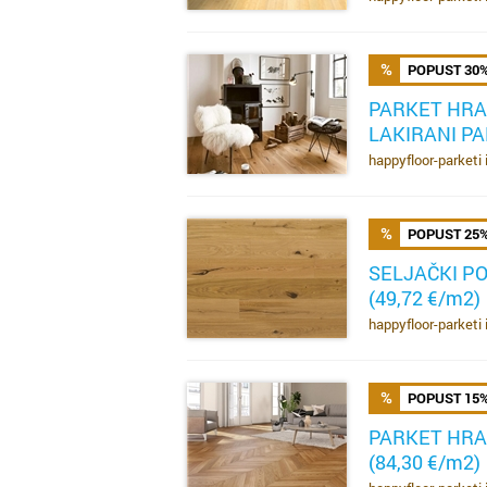
POPUST 30
PARKET HRA
LAKIRANI PA
SAZNAJ VIŠE
happyfloor-parketi 
POPUST 25
SELJAČKI P
(49,72 €/m2)
SAZNAJ VIŠE
happyfloor-parketi 
POPUST 15
PARKET HRA
(84,30 €/m2)
SAZNAJ VIŠE