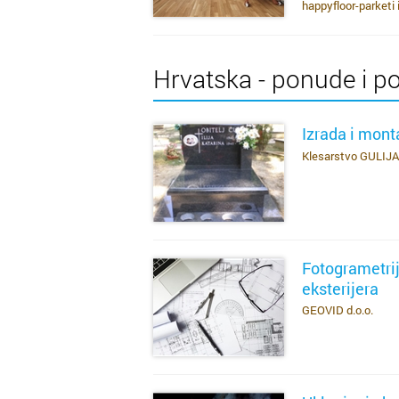
happyfloor-parketi 
Hrvatska - ponude i p
Izrada i mon
Klesarstvo GULIJA
SAZNAJ VIŠE
Fotogrametrija
eksterijera
GEOVID d.o.o.
SAZNAJ VIŠE