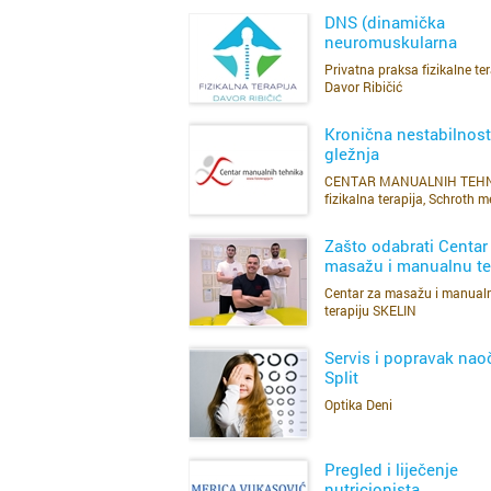
DNS (dinamička
neuromuskularna
stabilizacija)
Privatna praksa fizikalne ter
SAZNAJ VIŠE
Davor Ribičić
Kronična nestabilnost
gležnja
CENTAR MANUALNIH TEHN
SAZNAJ VIŠE
fizikalna terapija, Schroth m
DNS metoda
Zašto odabrati Centar
masažu i manualnu te
Skelin?
Centar za masažu i manual
SAZNAJ VIŠE
terapiju SKELIN
Servis i popravak naoč
Split
Optika Deni
SAZNAJ VIŠE
Pregled i liječenje
nutricionista