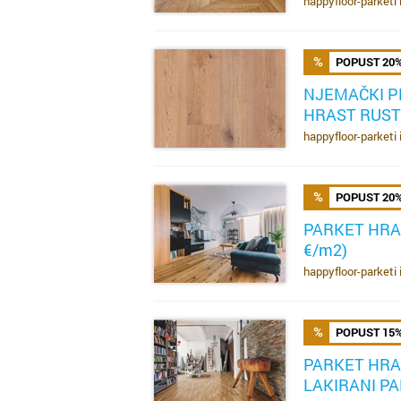
happyfloor-parketi 
POPUST 20
NJEMAČKI P
HRAST RUSTI
SAZNAJ VIŠE
happyfloor-parketi 
POPUST 20
PARKET HRAS
€/m2)
SAZNAJ VIŠE
happyfloor-parketi 
POPUST 15
PARKET HRA
LAKIRANI PA
SAZNAJ VIŠE