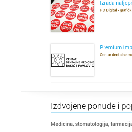
Izrada naljep
RD Digital - grafički
SAZNAJ VIŠE
Premium impl
Centar dentalne me
SAZNAJ VIŠE
Izdvojene ponude i po
Medicina, stomatologija, farmacij