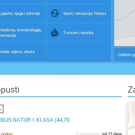
Ljepota, njega i zdravlje
Sport, rekreacija, fitness
Medicina, stomatologija,
Turizam i nautika
farmacija
Moda, odjeća, obuća
Odaberi g
opusti
Z
%
BUS NATUR 1 KLASA (44,70
i podovi
8 pregled/dan
još 27 dana