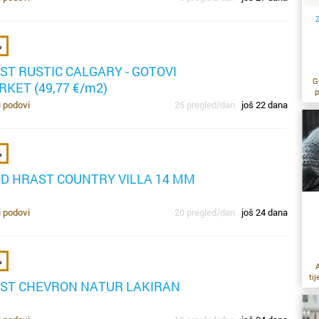
%
ST RUSTIC CALGARY - GOTOVI
G
RKET (49,77 €/m2)
p
b
i podovi
25 pregled/dan
još 22 dana
vr
Z
p
%
n
OD HRAST COUNTRY VILLA 14 MM
sl
sa
zn
i podovi
20 pregled/dan
još 24 dana
%
k
A
n
ti
ST CHEVRON NATUR LAKIRAN
m
do