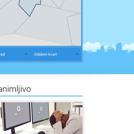
rad
Odaberi kvart
animljivo