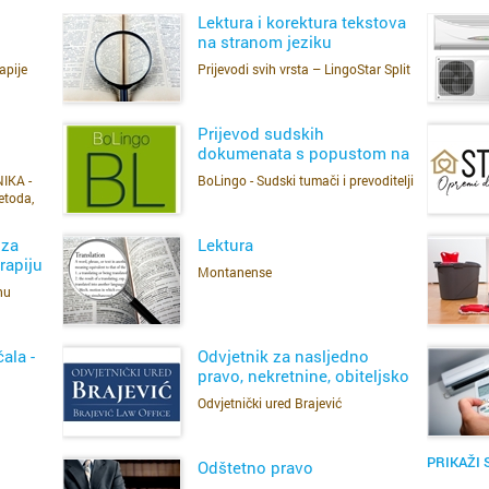
Lektura i korektura tekstova
d
na stranom jeziku
k
Prijevodi svih vrsta – LingoStar Split
apije
SAZNAJ VIŠE
ut
j
ko
Prijevod sudskih
dokumenata s popustom na
Cijela d
Cijeli g
količinu
r
IKA -
BoLingo - Sudski tumači i prevoditelji
SAZNAJ VIŠE
etoda,
sp
Osijek
Bačvice
pos
 za
Lektura
p
rapiju
Montanense
Rijeka
Bilice
nu
ko
SAZNAJ VIŠE
Split
Blatine
in
ala -
Odvjetnik za nasljedno
pravo, nekretnine, obiteljsko
Zagreb
Bol
pravo Split
Odvjetnički ured Brajević
o
SAZNAJ VIŠE
Bakar
Brda
k
u
PRIKAŽI 
Odštetno pravo
Benkov
Dobri