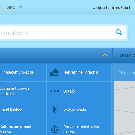
Uključite firmu/obrt
25°C
SPLIT
IT, telekomunikacije
Nekretnine i gradnja
Javne ustanove i
Ostalo
institucije
Kućni ljubimci
Poljoprivreda
Kultura, umjetnost,
Pravo i intelektualne
glazba
usluge