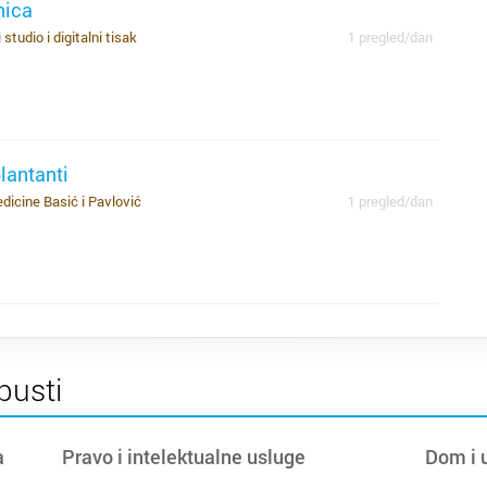
nica
p
 studio i digitalni tisak
1 pregled/dan
s
ko
o
de
du
od
t
ta
antanti
dicine Basić i Pavlović
1 pregled/dan
m
s
p
na
za
ci
pusti
t
d
a
Pravo i intelektualne usluge
Dom i 
za
i 