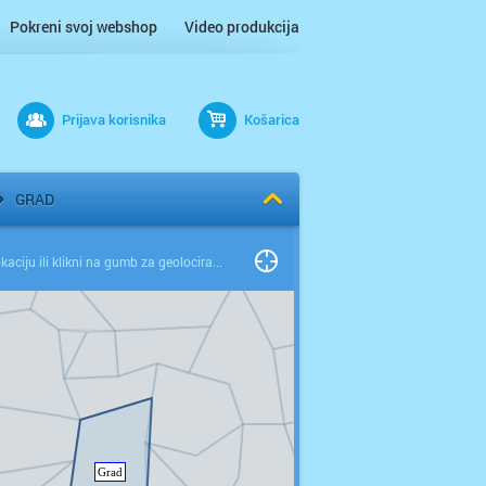
Pokreni svoj webshop
Video produkcija
Prijava korisnika
Košarica
GRAD
Odaberi lokaciju ili klikni na gumb za geolociranje