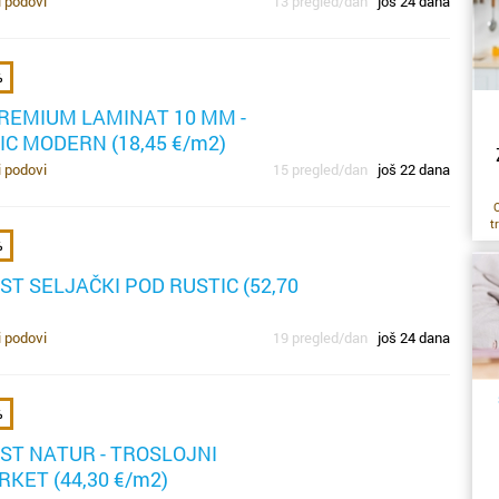
i podovi
13 pregled/dan
još 24 dana
i
sv
po
p
po
k
%
s
po
s
REMIUM LAMINAT 10 MM -
po
po
C MODERN (18,45 €/m2)
po
os
r
i podovi
15 pregled/dan
još 22 dana
pr
“p
t
a
U
%
r
uz
lo
T SELJAČKI POD RUSTIC (52,70
p
po
s
al
b
su
i podovi
19 pregled/dan
još 24 dana
n
pr
o
u
ho
%
do
i 
ST NATUR - TROSLOJNI
o
o 
RKET (44,30 €/m2)
n
je