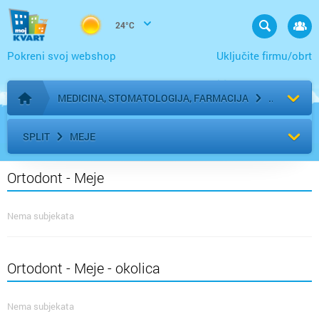
24°C
Pokreni svoj webshop
Uključite firmu/obrt
MEDICINA, STOMATOLOGIJA, FARMACIJA
Početna stranica
SPLIT
MEJE
Ortodont - Meje
Nema subjekata
Ortodont - Meje - okolica
Nema subjekata