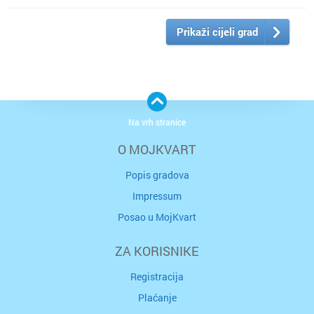
Prikaži cijeli grad
Na vrh stranice
O MOJKVART
Popis gradova
Impressum
Posao u MojKvart
ZA KORISNIKE
Registracija
Plaćanje