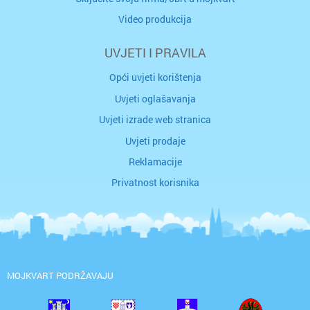
Video produkcija
UVJETI I PRAVILA
Opći uvjeti korištenja
Uvjeti oglašavanja
Uvjeti izrade web stranica
Uvjeti prodaje
Reklamacije
Privatnost korisnika
MOJKVART PODRŽAVAJU