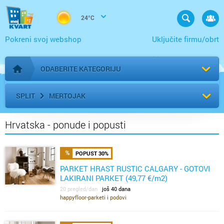
24°C
Pokreni svoj webshop
Uključite firmu/obrt
ODABERITE KATEGORIJU
Početna stranica
SPLIT
MERTOJAK
Hrvatska - ponude i popusti
POPUST 30%
PARKET HRAST RUSTIC CALGARY - GOTOVI
LAKIRANI PARKET (49,77 €/m2)
20 pregled/dan
još 40 dana
happyfloor-parketi i podovi