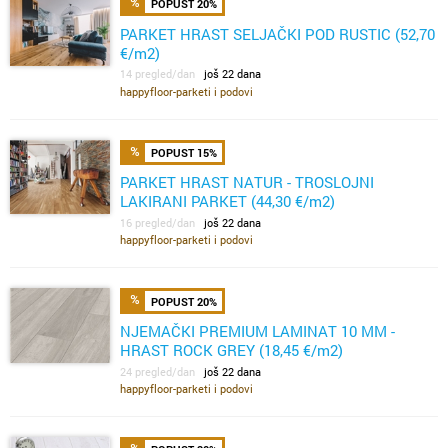
POPUST 20%
PARKET HRAST SELJAČKI POD RUSTIC (52,70
€/m2)
14 pregled/dan
još 22 dana
happyfloor-parketi i podovi
POPUST 15%
PARKET HRAST NATUR - TROSLOJNI
LAKIRANI PARKET (44,30 €/m2)
16 pregled/dan
još 22 dana
happyfloor-parketi i podovi
POPUST 20%
NJEMAČKI PREMIUM LAMINAT 10 MM -
HRAST ROCK GREY (18,45 €/m2)
24 pregled/dan
još 22 dana
happyfloor-parketi i podovi