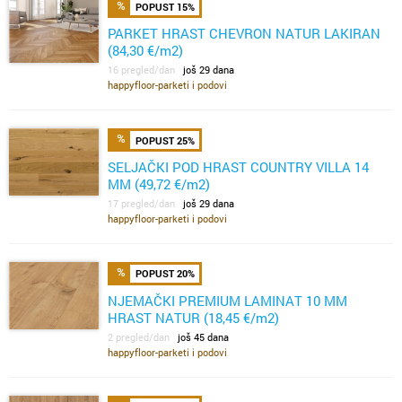
POPUST 15%
PARKET HRAST CHEVRON NATUR LAKIRAN
(84,30 €/m2)
16 pregled/dan
još 29 dana
happyfloor-parketi i podovi
POPUST 25%
SELJAČKI POD HRAST COUNTRY VILLA 14
MM (49,72 €/m2)
17 pregled/dan
još 29 dana
happyfloor-parketi i podovi
POPUST 20%
NJEMAČKI PREMIUM LAMINAT 10 MM
HRAST NATUR (18,45 €/m2)
2 pregled/dan
još 45 dana
happyfloor-parketi i podovi