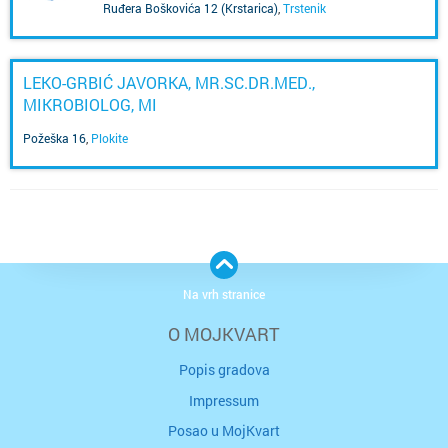
Ruđera Boškovića 12 (Krstarica)
,
Trstenik
LEKO-GRBIĆ JAVORKA, MR.SC.DR.MED.,
MIKROBIOLOG, MI
Požeška 16
,
Plokite
Na vrh stranice
O MOJKVART
Popis gradova
Impressum
Posao u MojKvart