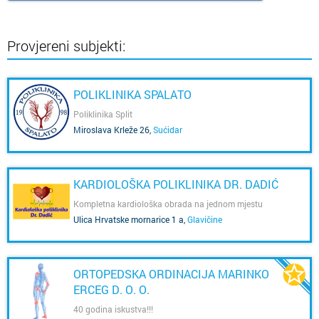
Provjereni subjekti:
POLIKLINIKA SPALATO
Poliklinika Split
Miroslava Krleže 26
,
Sućidar
KARDIOLOŠKA POLIKLINIKA DR. DADIĆ
Kompletna kardiološka obrada na jednom mjestu
Ulica Hrvatske mornarice 1 a
,
Glavičine
ORTOPEDSKA ORDINACIJA MARINKO
ERCEG D. O. O.
40 godina iskustva!!!