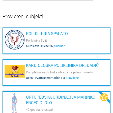
Provjereni subjekti:
POLIKLINIKA SPALATO
Poliklinika Split
Miroslava Krleže 26
,
Sućidar
KARDIOLOŠKA POLIKLINIKA DR. DADIĆ
Kompletna kardiološka obrada na jednom mjestu
Ulica Hrvatske mornarice 1 a
,
Glavičine
ORTOPEDSKA ORDINACIJA MARINKO
ERCEG D. O. O.
40 godina iskustva!!!