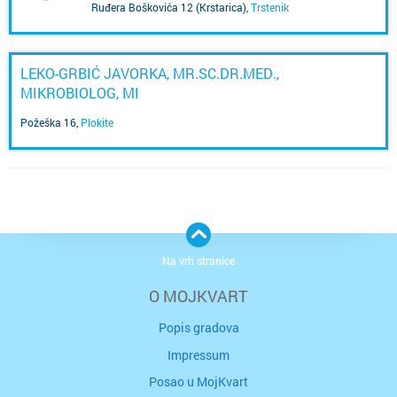
Ruđera Boškovića 12 (Krstarica)
,
Trstenik
LEKO-GRBIĆ JAVORKA, MR.SC.DR.MED.,
MIKROBIOLOG, MI
Požeška 16
,
Plokite
Na vrh stranice
O MOJKVART
Popis gradova
Impressum
Posao u MojKvart