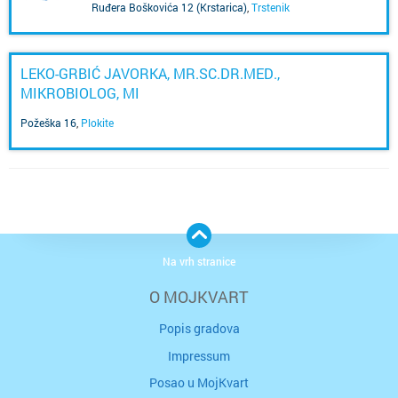
Ruđera Boškovića 12 (Krstarica)
,
Trstenik
LEKO-GRBIĆ JAVORKA, MR.SC.DR.MED.,
MIKROBIOLOG, MI
Požeška 16
,
Plokite
Na vrh stranice
O MOJKVART
Popis gradova
Impressum
Posao u MojKvart