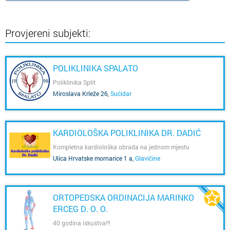
Provjereni subjekti:
POLIKLINIKA SPALATO
Poliklinika Split
Miroslava Krleže 26
,
Sućidar
KARDIOLOŠKA POLIKLINIKA DR. DADIĆ
Kompletna kardiološka obrada na jednom mjestu
Ulica Hrvatske mornarice 1 a
,
Glavičine
ORTOPEDSKA ORDINACIJA MARINKO
ERCEG D. O. O.
40 godina iskustva!!!