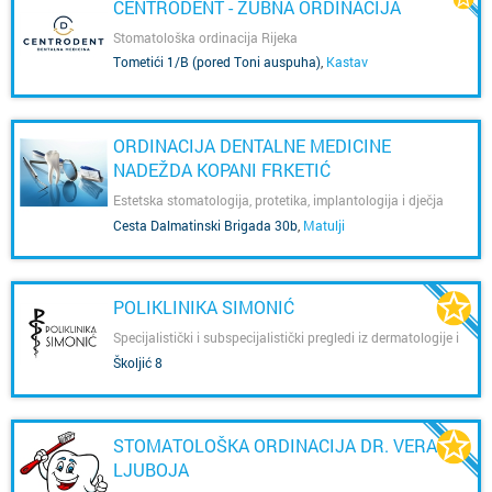
CENTRODENT - ZUBNA ORDINACIJA
Stomatološka ordinacija Rijeka
Tometići 1/B (pored Toni auspuha)
,
Kastav
ORDINACIJA DENTALNE MEDICINE
NADEŽDA KOPANI FRKETIĆ
Estetska stomatologija, protetika, implantologija i dječja
stomatologija
Cesta Dalmatinski Brigada 30b
,
Matulji
POLIKLINIKA SIMONIĆ
Specijalistički i subspecijalistički pregledi iz dermatologije i
venerologije, psihijatrije, interne medicine-reumatologije,
Školjić 8
ortopedije i traumatologije te kliničke radiologije.
STOMATOLOŠKA ORDINACIJA DR. VERA
LJUBOJA