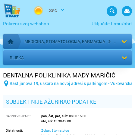
23°C
Pokreni svoj webshop
Uključite firmu/obrt
MEDICINA, STOMATOLOGIJA, FARMACIJA
Početna stranica
RIJEKA
DENTALNA POLIKLINIKA MADY MARIČIĆ
Baštijanova 19, uskoro na novoj adresi s parkingom - Vukovarska 
SUBJEKT NIJE AŽURIRAO PODATKE
:
pon, čet, pet, sub:
08.00-15.00
RADNO VRIJEME
uto, sri:
13.30-19.00
Djelatnosti:
Zubar, Stomatolog