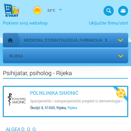
22°C
Pokreni svoj webshop
Uključite firmu/obrt
MEDICINA, STOMATOLOGIJA, FARMACIJA
Početna stranica
RIJEKA
Psihijatar, psiholog - Rijeka
POLIKLINIKA SIMONIĆ
Specijalistički i subspecijalistički pregledi iz dermatologije i
venerologije, psihijatrije, interne medicine-reumatologije,
Školjić 8, 51000, Rijeka
,
Rijeka
ortopedije i traumatologije te kliničke radiologije.
ALGEA D. O. O.