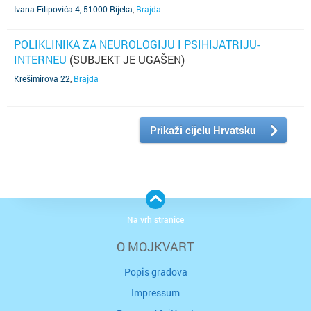
O.
(SUBJEKT JE UGAŠEN)
Ivana Filipovića 4, 51000 Rijeka
,
Brajda
POLIKLINIKA ZA NEUROLOGIJU I PSIHIJATRIJU-
INTERNEU
(SUBJEKT JE UGAŠEN)
Krešimirova 22
,
Brajda
Prikaži cijelu Hrvatsku
Na vrh stranice
O MOJKVART
Popis gradova
Impressum