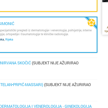
SIMONIĆ
A
specijalistički pregledi iz dermatologije i venerologije, psihijatrije, interne
ti
je, ortopedije i traumatologije te kliničke radiologije.
m
jeka
,
Rijeka
i
po
p
NIRVANA SKOČIĆ
(SUBJEKT NIJE AŽURIRAO
s
s
po
os
ŠTELAN•PRPIĆ-MASSARI)
(SUBJEKT NIJE AŽURIRAO
“p
a
uz
 DERMATOLOGIJA I VENEROLOGIJA - GINEKOLOGIJA