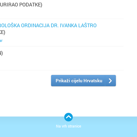
s
ŽURIRAO PODATKE)
pr
OLOŠKA ORDINACIJA DR. IVANKA LAŠTRO
o
ho
E)
ar
o
N)
je
po
si
p
in
Prikaži cijelu Hrvatsku
Ps
za
zn
(
ps
Na vrh stranice
bi
se
to