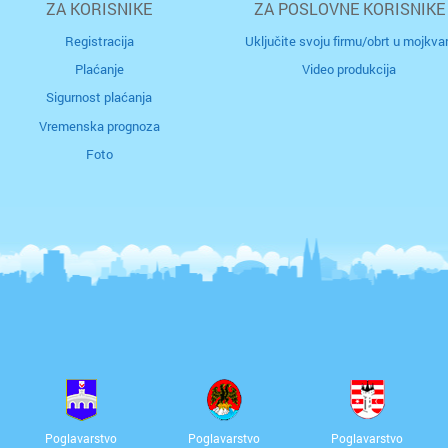
ZA KORISNIKE
ZA POSLOVNE KORISNIKE
uz
o
Registracija
Uključite svoju firmu/obrt u mojkvar
Plaćanje
Video produkcija
im
Sigurnost plaćanja
pr
Vremenska prognoza
Foto
Poglavarstvo
Poglavarstvo
Poglavarstvo