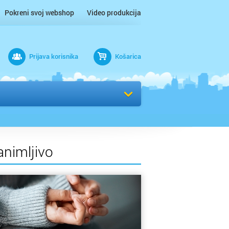
Pokreni svoj webshop
Video produkcija
Prijava korisnika
Košarica
rad
Odaberi kvart
animljivo