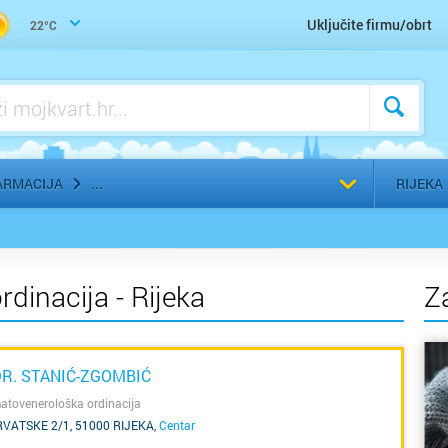
Uho-grlo-nos, Otorinolaringolog
Uključite firmu/obrt
22°C
Urologija
Zaštitna, radna, medicinska odjeća
Zubar, Stomatolog
Odaberi g
ARMACIJA
RIJEKA
dinacija - Rijeka
Z
DR. STANIĆ-ZGOMBIĆ
matovenerološka ordinacija
VATSKE 2/1, 51000 RIJEKA
,
Centar