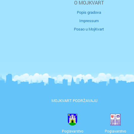
O MOJKVART
Popis gradova
Impressum
Posao u MojKvart
MOJKVART PODRŽAVAJU
Poglavarstvo
Poglavarstvo