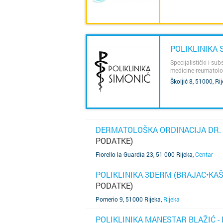
POLIKLINIKA 
Specijalistički i sub
medicine-reumatologi
Školjić 8, 51000, Ri
SAZNAJ VIŠE
DERMATOLOŠKA ORDINACIJA DR. 
PODATKE)
SAZNAJ VIŠE
Fiorello la Guardia 23, 51 000 Rijeka
,
Centar
POLIKLINIKA 3DERM (BRAJAC•KA
PODATKE)
SAZNAJ VIŠE
Pomerio 9, 51000 Rijeka
,
Rijeka
POLIKLINIKA MANESTAR BLAŽIĆ -