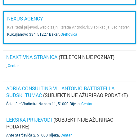
NEXUS AGENCY
Kvalitetni prijevodi, web dizajn i izrada Android/iOS aplikacija. Jedinstven
pristup za rast vašeg poslovanja na domaćem i međunarodnom tržištu.
Kukuljanovo 334, 51227 Bakar
,
Orehovica
NEAKTIVNA STRANICA
(TELEFON NIJE POZNAT)
,
Centar
ADRIA CONSULTING VL. ANTONIO BATTISTELLA-
SUDSKI TUMAČ
(SUBJEKT NIJE AŽURIRAO PODATKE)
Šetalište Vladimira Nazora 11, 51000 Rijeka
,
Centar
LEKSIKA PRIJEVODI
(SUBJEKT NIJE AŽURIRAO
PODATKE)
Ante Starčevića 2, 51000 Rijeka
,
Centar