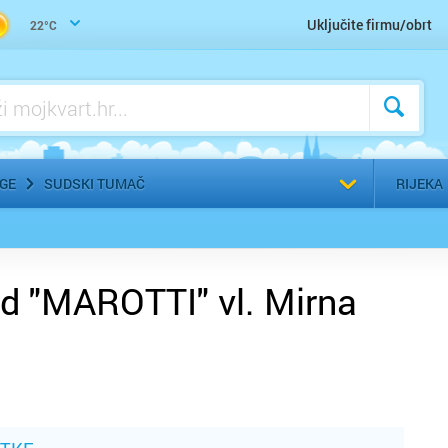
Uključite firmu/obrt
22°C
Odaberi g
UGE
SUDSKI TUMAČ
RIJEKA
ed "MAROTTI" vl. Mirna