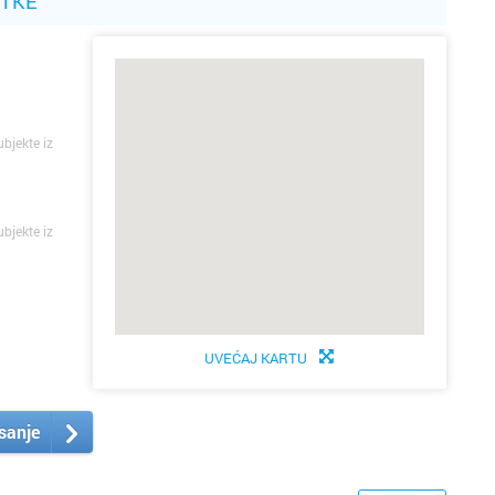
ATKE
ubjekte iz
ubjekte iz
UVEĆAJ KARTU
isanje