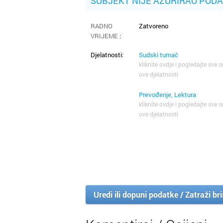
SUBJEKT NIJE AŽURIRAO POD
RADNO
Zatvoreno
VRIJEME
:
Djelatnosti:
Sudski tumač
kliknite ovdje i pogledajte sve s
ove djelatnosti
Prevođenje, Lektura
kliknite ovdje i pogledajte sve s
ove djelatnosti
Uredi ili dopuni podatke / Zatraži br