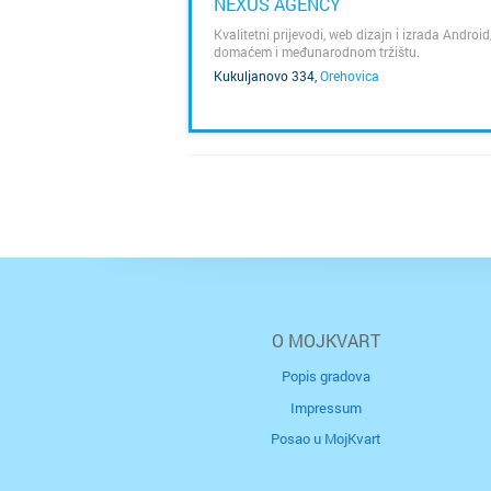
NEXUS AGENCY
Kvalitetni prijevodi, web dizajn i izrada Andro
domaćem i međunarodnom tržištu.
Kukuljanovo 334
,
Orehovica
SAZNAJ VIŠE
O MOJKVART
Popis gradova
Impressum
Posao u MojKvart