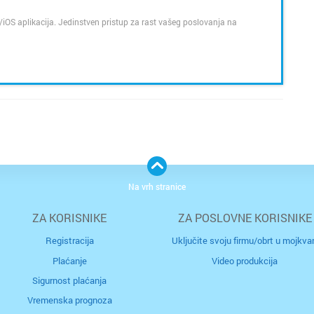
id/iOS aplikacija. Jedinstven pristup za rast vašeg poslovanja na
Na vrh stranice
ZA KORISNIKE
ZA POSLOVNE KORISNIKE
Registracija
Uključite svoju firmu/obrt u mojkvar
Plaćanje
Video produkcija
Sigurnost plaćanja
Vremenska prognoza