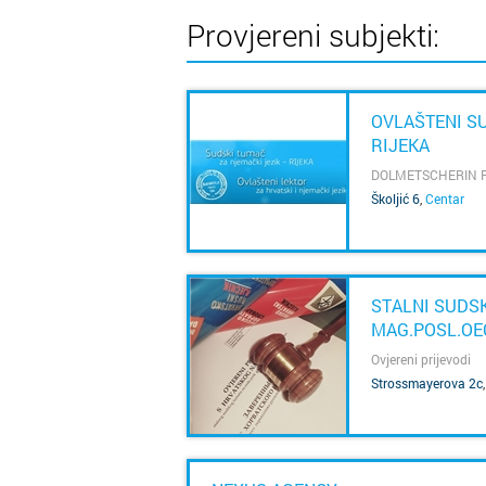
Provjereni subjekti:
OVLAŠTENI SU
RIJEKA
DOLMETSCHERIN F
SAZNAJ VIŠE
Školjić 6
,
Centar
STALNI SUDSK
MAG.POSL.OE
Ovjereni prijevodi
SAZNAJ VIŠE
Strossmayerova 2c