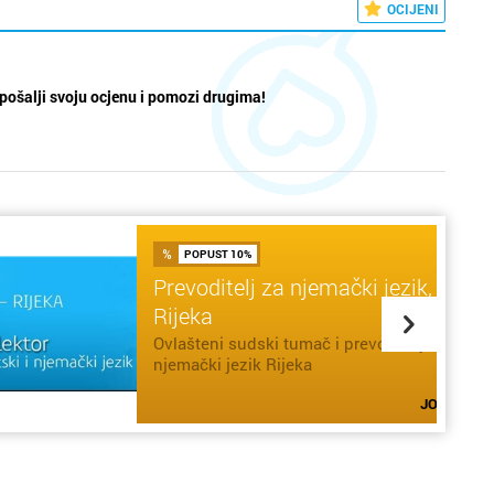
OCIJENI
pošalji svoju ocjenu i pomozi drugima!
POPUST 10%
Prevoditelj za njemački jezik,
Rijeka
Ovlašteni sudski tumač i prevoditelj za
JOŠ 27 DANA
njemački jezik Rijeka
SAZNAJ VIŠE