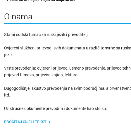
O nama
Stalni sudski tumač za ruski jezik i prevoditelj
Ovjereni službeni prijevodi svih dokumenata u različite svrhe sa rusko
jezik.
Vrste prevođenja: ovjereni prijevod, usmeno prevođenje, prijevod tehn
prijevod filmova, prijevod knjiga, lektura.
Dugogodišnje iskustvo prevođenja na svim područjima, a prvenstveno
itd.
Uz stručne dokumente prevodim i dokumente kao što su:
rodni/vjenčani listovi; domovnice; vozačke dozvole; diplome; prijepis
PROČITAJ CIJELI TEKST
fakulteta; svjedodžbe; presude; rješenja o mirovini; rješenja o razvo