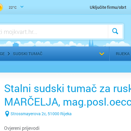
Uključite firmu/obrt
22°C
Odaberi g
UGE
SUDSKI TUMAČ
RIJEKA
Stalni sudski tumač za rusk
MARČELJA, mag.posl.oecc
Strossmayerova 2c, 51000 Rijeka
Ovjereni prijevodi