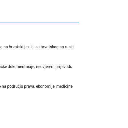
g na hrvatski jezik i sa hrvatskog na ruski
ičke dokumentacije, neovjereni prijevodi,
 na području prava, ekonomije, medicine
i ocjena; nastavni planovi i programi
du; izvadaka iz sudskog registra; punomoći;