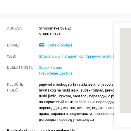
ADRESA:
Strossmayerova 2c
51000 Rijeka
EMAIL:
Kontakt podaci
WEB:
https://www.instagram.com/prijevod_ruski_hrvatski/
DJELATNOSTI:
Sudski tumač
Prevođenje, Lektura
KLJUČNE
prijevod s ruskog na hrvatski jezik, prijevod s
RIJEČI:
hrvatskog na ruski jezik, sudski tumač, prevoditelj,
ruski jezik, ugovore, sastanci, переводы, с русского
на хорватский язык, заверенные переводы,
перевод документов, диплом, водительские
права, справка о несудимости, переговоры,
договоры, перевод у нотариуса
Recite da ste oglas vidjeli na
mojkvart.hr