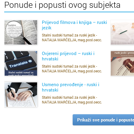
Ponude i popusti ovog subjekta
uvjerenja o nekažnjavanju itd.
Jamstvo apsolutne diskrecije u pogledu sadržaja prevedenih dokume
Prijevod filmova i knjiga – ruski
jezik
Radi dogovora i dodatnih informacija, molim obratite se na broj mobi
Stalni sudski tumač za ruski jezik -
SAZNAJ VIŠE
NATALIA MARČELJA, mag.posl.oecc.
Ovjereni prijevod – ruski i
hrvatski
Stalni sudski tumač za ruski jezik -
SAZNAJ VIŠE
NATALIA MARČELJA, mag.posl.oecc.
Usmeno prevođenje - ruski i
hrvatski
Stalni sudski tumač za ruski jezik -
SAZNAJ VIŠE
NATALIA MARČELJA, mag.posl.oecc.
Prikaži sve ponude i popust