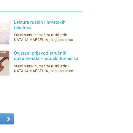
nata.
Lektura ruskih i hrvatskih
tekstova
tela (Viber, WhatsApp, Telegram).
Stalni sudski tumač za ruski jezik -
SAZNAJ VIŠE
NATALIA MARČELJA, mag.posl.oecc.
Ovjereni prijevod stručnih
dokumenata – sudski tumač za
ruski jezik
Stalni sudski tumač za ruski jezik -
SAZNAJ VIŠE
NATALIA MARČELJA, mag.posl.oecc.
e