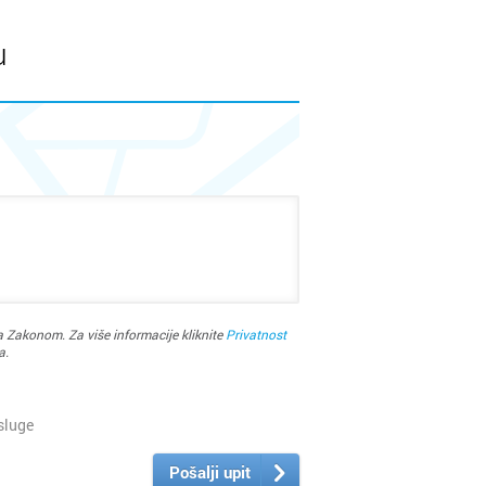
u
 Zakonom. Za više informacije kliknite
Privatnost
a.
sluge
Pošalji upit