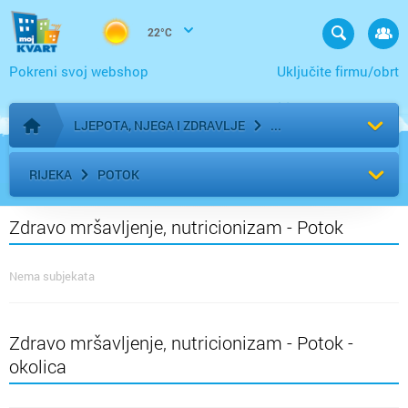
22°C
Pokreni svoj webshop
Uključite firmu/obrt
LJEPOTA, NJEGA I ZDRAVLJE
Početna stranica
RIJEKA
POTOK
Zdravo mršavljenje, nutricionizam - Potok
Nema subjekata
Zdravo mršavljenje, nutricionizam - Potok -
okolica