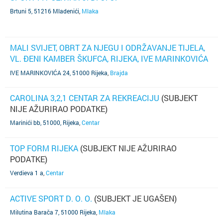
Brtuni 5, 51216 Mladenići
,
Mlaka
MALI SVIJET, OBRT ZA NJEGU I ODRŽAVANJE TIJELA,
VL. ĐENI KAMBER ŠKUFCA, RIJEKA, IVE MARINKOVIĆA
24
(TELEFON NIJE POZNAT)
IVE MARINKOVIĆA 24, 51000 Rijeka
,
Brajda
CAROLINA 3,2,1 CENTAR ZA REKREACIJU
(SUBJEKT
NIJE AŽURIRAO PODATKE)
Marinići bb, 51000, Rijeka
,
Centar
TOP FORM RIJEKA
(SUBJEKT NIJE AŽURIRAO
PODATKE)
Verdieva 1 a
,
Centar
ACTIVE SPORT D. O. O.
(SUBJEKT JE UGAŠEN)
Milutina Barača 7, 51000 Rijeka
,
Mlaka