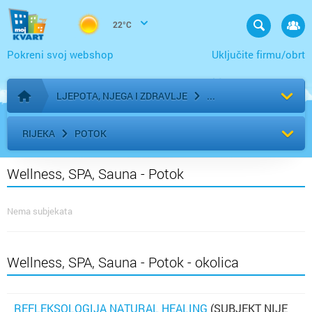
22°C
Pokreni svoj webshop
Uključite firmu/obrt
LJEPOTA, NJEGA I ZDRAVLJE
Početna stranica
RIJEKA
POTOK
Wellness, SPA, Sauna - Potok
Nema subjekata
Wellness, SPA, Sauna - Potok - okolica
REFLEKSOLOGIJA NATURAL HEALING
(SUBJEKT NIJE