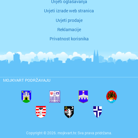
Uvjeti oglašavanja
Uvjeti izrade web stranica
Uvjeti prodaje
Reklamacije
Privatnost korisnika
MOJKVART PODRŽAVAJU
Copyright © 2026. mojkvart.hr. Sva prava pridržana.