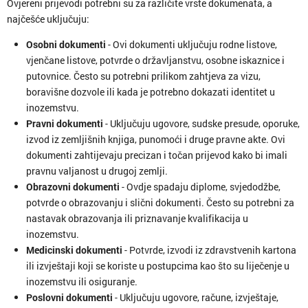
Ovjereni prijevodi potrebni su za različite vrste dokumenata, a
najčešće uključuju:
Osobni dokumenti
- Ovi dokumenti uključuju rodne listove,
vjenčane listove, potvrde o državljanstvu, osobne iskaznice i
putovnice. Često su potrebni prilikom zahtjeva za vizu,
boravišne dozvole ili kada je potrebno dokazati identitet u
inozemstvu.
Pravni dokumenti
- Uključuju ugovore, sudske presude, oporuke,
izvod iz zemljišnih knjiga, punomoći i druge pravne akte. Ovi
dokumenti zahtijevaju precizan i točan prijevod kako bi imali
pravnu valjanost u drugoj zemlji.
Obrazovni dokumenti
- Ovdje spadaju diplome, svjedodžbe,
potvrde o obrazovanju i slični dokumenti. Često su potrebni za
nastavak obrazovanja ili priznavanje kvalifikacija u
inozemstvu.
Medicinski dokumenti
- Potvrde, izvodi iz zdravstvenih kartona
ili izvještaji koji se koriste u postupcima kao što su liječenje u
inozemstvu ili osiguranje.
Poslovni dokumenti
- Uključuju ugovore, račune, izvještaje,