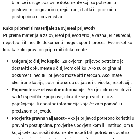
bilance i druge poslovne dokumente koji su potrebni u
poslovnim pregovorima, registraciji tvrtki ili poreznim
postupcima u inozemstvu.
Kako pripremiti materijale za ovjereni prijevod?
Priprema materijala za ovjereni prijevod vrlo je važna jer neuredni,
nepotpuni ili nečitki dokumenti mogu usporiti proces. Evo nekoliko
koraka kako pravilno pripremiti dokumente:
Osigurajte čitljive kopije
- Za ovjereni prijevod potrebno je
dostaviti dokumente u čitljivom obliku. Ako su originalni
dokumenti nečitki, prijevod može biti netočan. Ako imate
skenirane kopije, pobrinite se da su jasne i u visokoj rezoluciji.
Pripremite sve relevantne informacije
- Ako je dokument duži ili
sadrži specifične pojmove, obratite se prevoditelju za
pojašnjenje ili dodatne informacije koje će vam pomoći u
preciznom prijevodu.
Provjerite pravnu valjanost
- Ako je prijevod potrebno koristiti u
pravnim postupcima, provjerite s odvjetnikom ili institucijom u
kojoj ćete podnositi dokumente hoće li biti potrebna dodatna