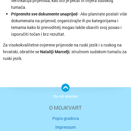
verifikacija prijevoda, kao što je pečat ili ovjera sudskog
tumača.
Pripremite sve dokumente unaprijed
- Ako planirate poslati više
dokumenata na prijevod, organizirajte ih po kategorijama i
temama kako bi prevoditelj mogao lakše obaviti svoj posao i
isporučiti točan i brz rezultat.
Za visokokvalitetne ovjerene prijevode na ruski jezik i s ruskog na
hrvatski, obratite se
Nataliji Marcelji
, stručnom sudskom tumaču za
ruski jezik.
Na vrh stranice
O MOJKVART
Popis gradova
Impressum