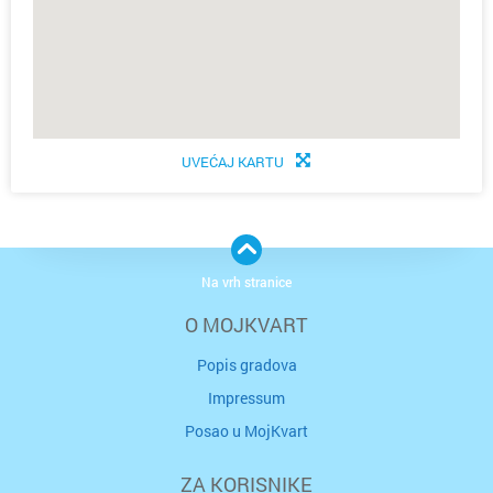
UVEĆAJ KARTU
Na vrh stranice
O MOJKVART
Popis gradova
Impressum
Posao u MojKvart
ZA KORISNIKE