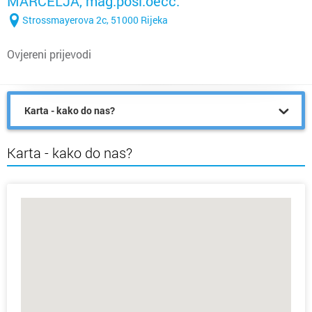
MARČELJA, mag.posl.oecc.
Strossmayerova 2c, 51000 Rijeka
Ovjereni prijevodi
Karta - kako do nas?
Karta - kako do nas?