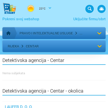
23°C
Pokreni svoj webshop
Uključite firmu/obrt
PRAVO I INTELEKTUALNE USLUGE
Početna stranica
RIJEKA
CENTAR
Detektivska agencija - Centar
Nema subjekata
Detektivska agencija - Centar - okolica
LAUFER D. O. O.