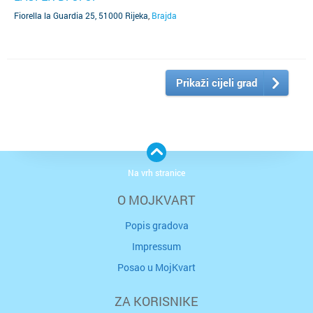
Fiorella la Guardia 25, 51000 Rijeka
,
Brajda
Prikaži cijeli grad
Na vrh stranice
O MOJKVART
Popis gradova
Impressum
Posao u MojKvart
ZA KORISNIKE