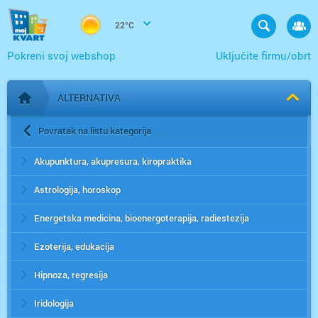
22°C
Pokreni svoj webshop
Uključite firmu/obrt
ALTERNATIVA
Početna stranica
Povratak na listu kategorija
Akupunktura, akupresura, kiropraktika
Astrologija, horoskop
Energetska medicina, bioenergoterapija, radiestezija
Ezoterija, edukacija
Hipnoza, regresija
Iridologija