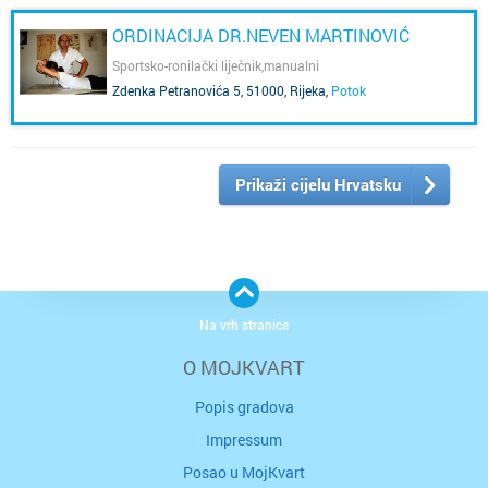
ORDINACIJA DR.NEVEN MARTINOVIĆ
Sportsko-ronilački liječnik,manualni
terapeut,podolog,ultrasonolog
Zdenka Petranovića 5, 51000, Rijeka
,
Potok
Prikaži cijelu Hrvatsku
Na vrh stranice
O MOJKVART
Popis gradova
Impressum
Posao u MojKvart