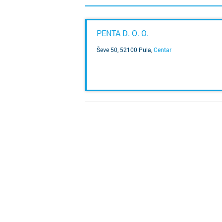
PENTA D. O. O.
Ševe 50, 52100 Pula
,
Centar
SAZNAJ VIŠE