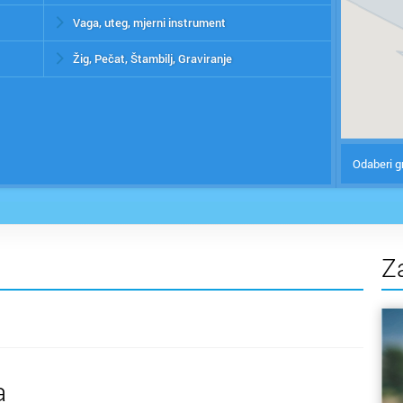
Vaga, uteg, mjerni instrument
Žig, Pečat, Štambilj, Graviranje
Odaberi g
Z
a