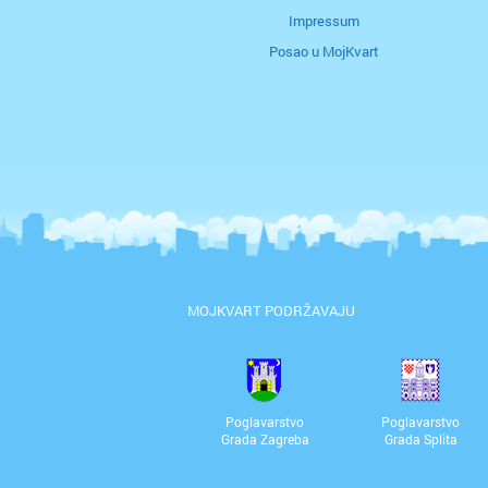
Impressum
Posao u MojKvart
MOJKVART PODRŽAVAJU
Poglavarstvo
Poglavarstvo
Grada Zagreba
Grada Splita