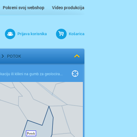
Pokreni svoj webshop
Video produkcija
Prijava korisnika
Košarica
POTOK
Odaberi lokaciju ili klikni na gumb za geolociranje