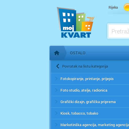
Rijeka
OSTALO
Početna stranica
Povratak na listu kategorija
Fotokopiranje, printanje, prijepis
Foto studio, atelje, radionica
Grafički dizajn, grafička priprema
Kiosk, tobacco, tobako
Marketinška agencija, marketing agencij