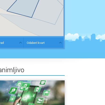
rad
Odaberi kvart
animljivo