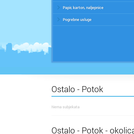
Papir, karton, naljepnice
Pogrebne usluge
Ostalo - Potok
Nema subjekata
Ostalo - Potok - okolic