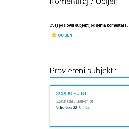
Komentiraj / Ocijeni
Ovaj poslovni subjekt još nema komentara, 
OCIJENI
Provjereni subjekti:
SCOLIO POINT
#ZaSnažnijuKralježnicu
Velebitska 38
,
Sućidar
SAZNAJ VIŠE