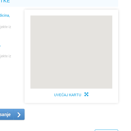
ATKE
dicina,
jekte iz
,
jekte iz
UVEĆAJ KARTU
isanje