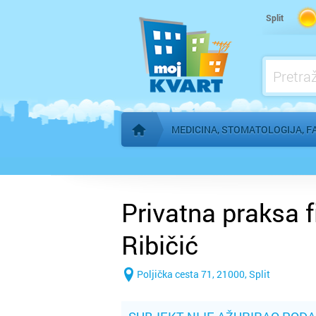
Kardiolog
Split
Kućna njega
Logoped
Ljekarna, farmacija
MEDICINA, STOMATOLOGIJA, F
Početna stranica
Privatna praksa f
Ribičić
Poljička cesta 71, 21000, Split