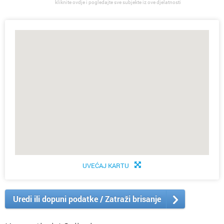
kliknite ovdje i pogledajte sve subjekte iz ove djelatnosti
UVEĆAJ KARTU
Uredi ili dopuni podatke / Zatraži brisanje