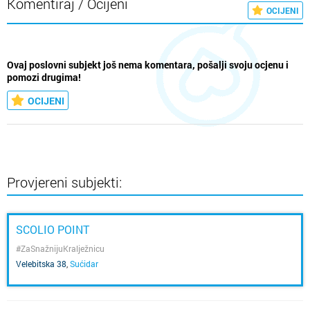
Komentiraj / Ocijeni
OCIJENI
Ovaj poslovni subjekt još nema komentara, pošalji svoju ocjenu i
pomozi drugima!
OCIJENI
Provjereni subjekti:
SCOLIO POINT
#ZaSnažnijuKralježnicu
Velebitska 38
,
Sućidar